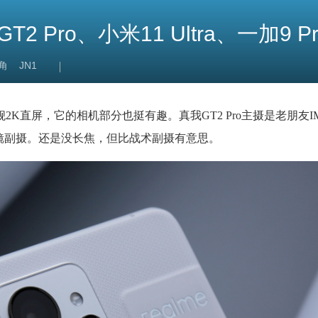
 Pro、小米11 Ultra、一加9 
角
JN1
舰2K直屏，它的相机部分也挺有趣。真我GT2 Pro主摄是老朋友IM
微镜副摄。还是没长焦，但比战术副摄有意思。