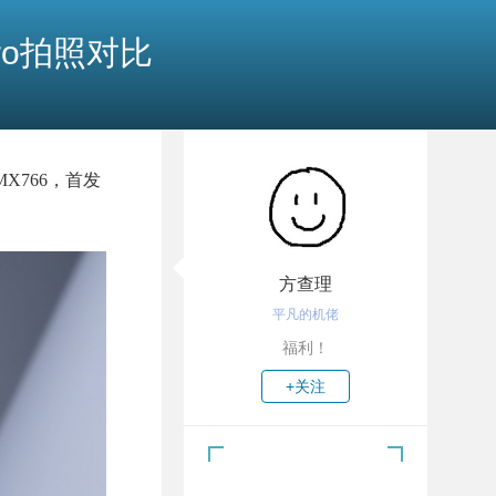
Pro拍照对比
X766，首发
方查理
平凡的机佬
福利！
+关注