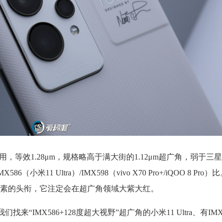
1使用，等效1.28μm，规格略高于满大街的1.12μm超广角，弱于三星
86（小米11 Ultra）/IMX598（vivo X70 Pro+/iQOO 8 P
像素的头衔，它注定会在超广角领域大紫大红。
来“IMX586+128度超大视野”超广角的小米11 Ultra、有IM