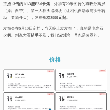
主摄+3倍的1/1.3型F2.0长焦
，外加有20米图传的磁吸分离屏
视
（原厂自带）、第一人称头追模块（让相机自动跟随头部转
动，要额外买），发布价格
3999元起。
频
发布会在6月10日定档，当天晚上就发布了，真的是电光石
科
火啊。别说大疆措手不及，我们深圳湾一号也是蒙圈的。
普
体
价格
验
专
题