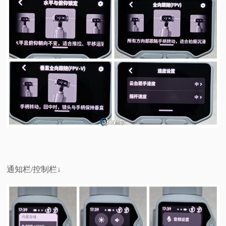
通知栏/控制栏↓