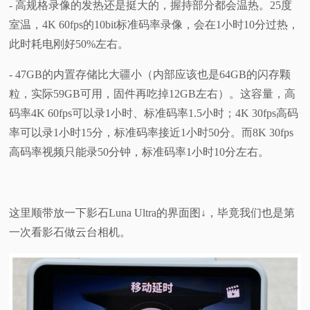
- 高规格录像的发热还是挺大的，握持部分都会温热。25度
室温，4K 60fps的10bit标准码率录像，会在1小时10分过热，
此时耗电刚好50%左右。
- 47GB的内置存储比大疆小（内部应该也是64GB的闪存颗
粒，实际59GB可用，固件再吃掉12GB左右）。这容量，高
码率4K 60fps可以录1小时、标准码率1.5小时；4K 30fps高码
率可以录1小时15分，标准码率接近1小时50分。而8K 30fps
高码率视频只能录50分钟，标准码率1小时10分左右。
这里顺带放一下影石Luna Ultra的界面图↓，毕竟我们也是第
一次看影石做云台相机。