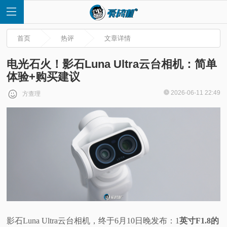
首页
热评
文章详情
电光石火！影石Luna Ultra云台相机：简单
体验+购买建议
首
2026-06-11 22:49
方查理
页
快
讯
评
测
影石Luna Ultra云台相机，终于6月10日晚发布：1
英寸F1.8的