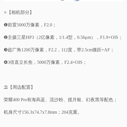
⭐【相机部分】
❶前置5000万像素，F2.0；
❷主摄三星HP3（2亿像素，1/1.4型，0.56μm），F1.9+OIS；
❸超广角1200万像素，F2.2，112度，带2.5cm微距+AF；
❹3倍直立长焦，5000万像素，F2.4+OIS；
⛱️【周边配置】
荣耀400 Pro有海风蓝、流沙粉、揽月银、幻夜黑等配色；
机身尺寸156.3x74.7x7.8mm；204克重。