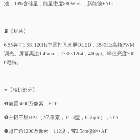
池，10%含硅量，能量密度880Wh/L，新能德+ATL；
⛽【屏幕】
6.55英寸1.5K 120Hz中置打孔直屏OLED，3840Hz高频PWM
调光。屏幕黑边1.45mm；2736×1264，460ppi。峰值亮度500
0尼特。
⭐【相机部分】
❶前置5000万像素，F2.0；
❷主摄三星HP3（2亿像素，1/1.4型，0.56μm），OIS；
❸超广角1200万像素，112度，带2.5cm微距+AF；