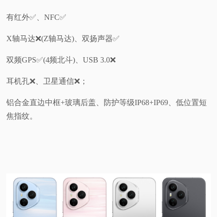
有红外✅️、NFC✅️
X轴马达❌️(Z轴马达)、双扬声器✅️
双频GPS✅️(4频北斗)、USB 3.0❌
耳机孔❌、卫星通信❌；
铝合金直边中框+玻璃后盖、防护等级IP68+IP69、低位置短
焦指纹。