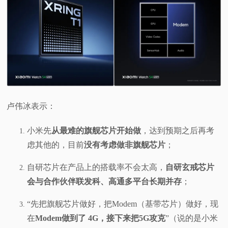
视
频
科
普
卢伟冰表示：
体
小米先
从最难的旗舰芯片开始做
，达到预期之后再考
验
虑其他的，目前
没有考虑做非旗舰芯片
；
自研芯片在产品上的搭载率不会太高，
自研玄戒芯片
专
会与合作伙伴联发科、高通多平台长期并存
；
题
“先把旗舰芯片做好，把Modem（基带芯片）做好，现
在
Modem做到了 4G，接下来把5G攻克
”（说的是小米