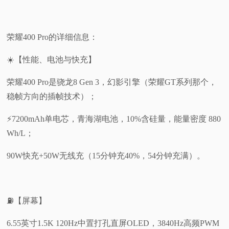
荣耀400 Pro的详细信息：
☀️【性能、电池与快充】
荣耀400 Pro是骁龙8 Gen 3，幻影引擎（荣耀GT系列那个，
稳帧方向的插帧技术）；
⚡7200mAh单电芯，青海湖电池，10%含硅量，能量密度 880
Wh/L；
90W快充+50W无线充（15分钟充40%，54分钟充满）。
⛽【屏幕】
6.55英寸1.5K 120Hz中置打孔直屏OLED，3840Hz高频PWM