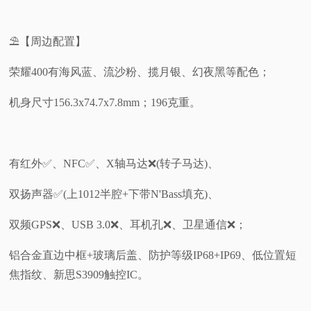
⛱️【周边配置】
荣耀400有海风蓝、流沙粉、揽月银、幻夜黑等配色；
机身尺寸156.3x74.7x7.8mm；196克重。
有红外✅️、NFC✅️、X轴马达❌️(转子马达)、
双扬声器✅️(上1012半腔+下带N'Bass填充)、
双频GPS❌️、USB 3.0❌、耳机孔❌、卫星通信❌；
铝合金直边中框+玻璃后盖、防护等级IP68+IP69、低位置短
焦指纹、新思S3909触控IC。