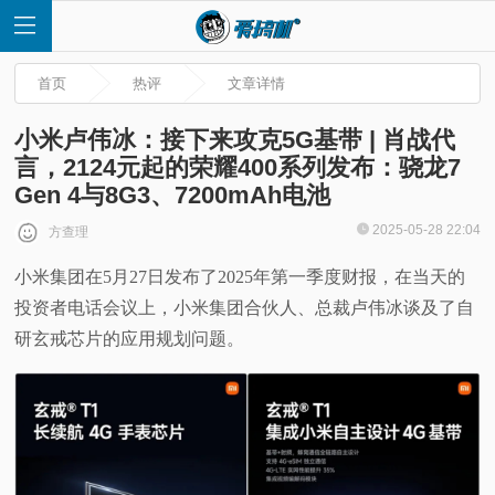
首页
热评
文章详情
小米卢伟冰：接下来攻克5G基带 | 肖战代
言，2124元起的荣耀400系列发布：骁龙7
Gen 4与8G3、7200mAh电池
首
2025-05-28 22:04
方查理
页
小米集团在5月27日发布了2025年第一季度财报，在当天的
投资者电话会议上，小米集团合伙人、总裁卢伟冰谈及了自
快
研玄戒芯片的应用规划问题。
讯
评
测