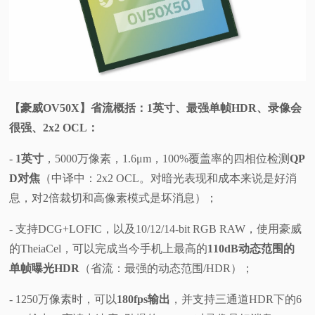
视
频
科
【豪威OV50X】省流概括：1英寸、最强单帧HDR、录像会
很强、2x2 OCL：
普
-
1英寸
，5000万像素，1.6μm，100%覆盖率的四相位检测
QP
体
D对焦
（中译中：2x2 OCL。对暗光表现和成本来说是好消
息，对2倍裁切和高像素模式是坏消息）；
验
- 支持DCG+LOFIC，以及10/12/14-bit RGB RAW，使用豪威
专
的TheiaCel，可以完成当今手机上最高的
110dB动态范围的
单帧曝光HDR
（省流：最强的动态范围/HDR）；
题
- 1250万像素时，可以
180fps输出
，并支持三通道HDR下的6