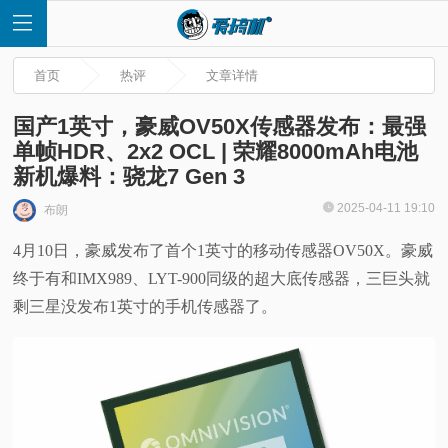
首页
热评
文章详情
国产1英寸，豪威OV50X传感器发布：最强
单帧HDR、2x2 OCL | 荣耀8000mAh电池
新机爆料：骁龙7 Gen 3
首
2025-04-11 19:10
布朗
页
4月10日，豪威发布了首个1英寸的移动传感器OV50X。豪威
终于有和IMX989、LYT-900同级的超大底传感器，三巨头就
快
剩三星没发布1英寸的手机传感器了。
讯
评
测