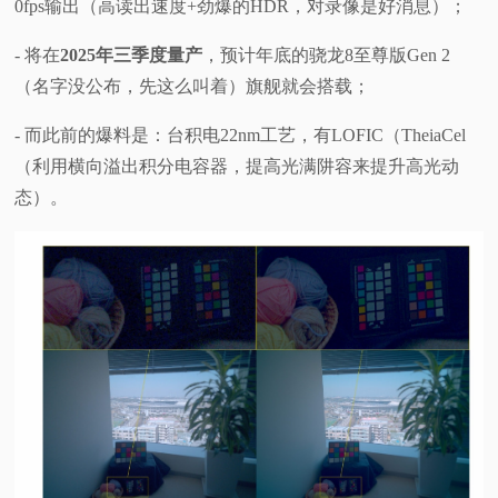
0fps输出（高读出速度+劲爆的HDR，对录像是好消息）；
- 将在
2025年三季度量产
，预计年底的骁龙8至尊版Gen 2
（名字没公布，先这么叫着）旗舰就会搭载；
- 而此前的爆料是：台积电22nm工艺，有LOFIC（TheiaCel
（利用横向溢出积分电容器，提高光满阱容来提升高光动
态）。