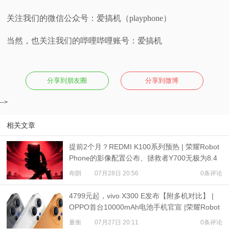
关注我们的微信公众号：爱搞机（playphone）
当然，也关注我们的哔哩哔哩账号：爱搞机
分享到朋友圈
分享到微博
-->
相关文章
提前2个月？REDMI K100系列预热 | 荣耀Robot
Phone的影像配置公布、拯救者Y700无极为8.4
英寸屏
布朗
07月28日 20:56
0条评论
4799元起，vivo X300 E发布【附多机对比】 |
OPPO首台10000mAh电池手机官宣 |荣耀Robot
Phone定档
量衡
07月27日 20:11
0条评论