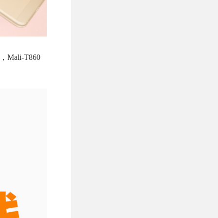
ali-T860