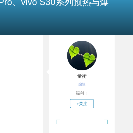
ro、vivo S30系列预热与爆
量衡
编辑
福利！
+关注