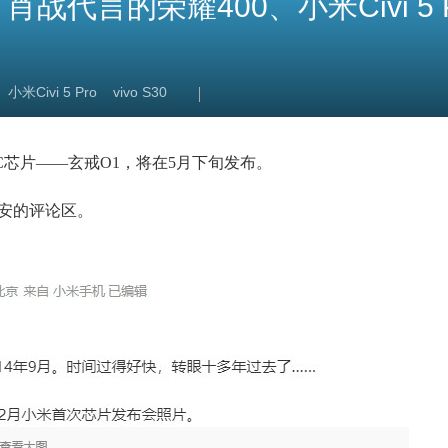
肖战代言的荣耀400、小米Civi 5 P
小米Civi 5 Pro
vivo S30
C芯片——玄戒O1，将在5月下旬发布。
酷安的评论区。