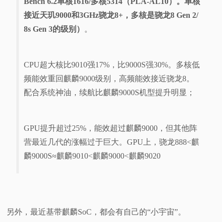
Bench 6.2单核1616/多核5314（PLA-AL10）。单核
接近天玑9000和3GHz骁龙8+，多核是骁龙8 Gen 2/
8s Gen 3的级别）
。
CPU超大核比9010强17%，比9000S强30%。多核低
频能效重回麒麟9000级别，高频能效接近骁龙8。
配合系统神油，续航比麒麟9000S机型提升明显；
GPU提升超过25%，能效超过麒麟9000，但其他阵
营最近几代的涨幅过于巨大。GPU上，骁龙888<麒
麟9000S≈麒麟9010<麒麟9000<麒麟9020
另外，最近基带麒麟SoC，都会有自己的“小宇宙”。