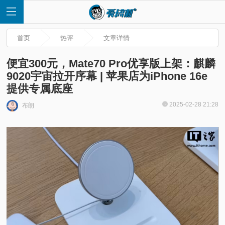
首页
热评
文章详情
便宜300元，Mate70 Pro优享版上架：麒麟
9020宇宙拉开序幕 | 苹果店为iPhone 16e
提供专属底座
首
2025-02-28 21:28
布朗
页
快
讯
评
测