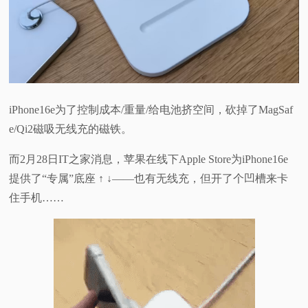
视
频
科
iPhone16e为了控制成本/重量/给电池挤空间，砍掉了MagSaf
普
e/Qi2磁吸无线充的磁铁。
而2月28日IT之家消息，苹果在线下Apple Store为iPhone16e
体
提供了“专属”底座 ↑ ↓——也有无线充，但开了个凹槽来卡
验
住手机……
专
题