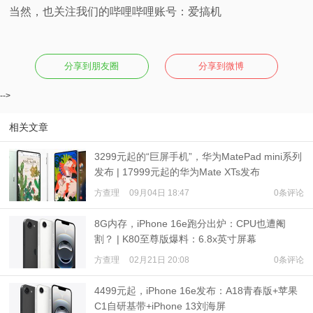
当然，也关注我们的哔哩哔哩账号：爱搞机
分享到朋友圈
分享到微博
-->
相关文章
3299元起的“巨屏手机”，华为MatePad mini系列
发布 | 17999元起的华为Mate XTs发布
方查理
09月04日 18:47
0条评论
8G内存，iPhone 16e跑分出炉：CPU也遭阉
割？ | K80至尊版爆料：6.8x英寸屏幕
+7500mAh级电池
方查理
02月21日 20:08
0条评论
4499元起，iPhone 16e发布：A18青春版+苹果
C1自研基带+iPhone 13刘海屏