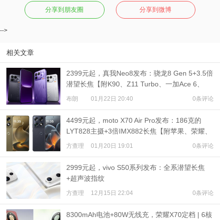
分享到朋友圈
分享到微博
-->
相关文章
2399元起，真我Neo8发布：骁龙8 Gen 5+3.5倍
潜望长焦【附K90、Z11 Turbo、一加Ace 6、
WIN RT对比】
布朗
01月22日 20:40
0条评论
4499元起，moto X70 Air Pro发布：186克的
LYT828主摄+3倍IMX882长焦【附苹果、荣耀、
三星Air机型对比】
方查理
01月20日 19:01
0条评论
2999元起，vivo S50系列发布：全系潜望长焦
+超声波指纹
方查理
12月15日 22:04
0条评论
8300mAh电池+80W无线充，荣耀X70定档 | 6核