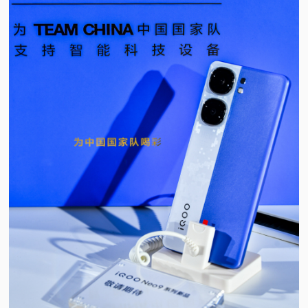
视
频
科
普
体
验
专
题