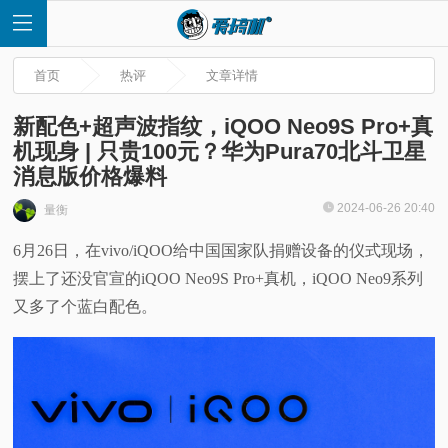
首页
热评
文章详情
新配色+超声波指纹，iQOO Neo9S Pro+真
机现身 | 只贵100元？华为Pura70北斗卫星
消息版价格爆料
首
2024-06-26 20:40
量衡
页
6月26日，在vivo/iQOO给中国国家队捐赠设备的仪式现场，
摆上了还没官宣的iQOO Neo9S Pro+真机，iQOO Neo9系列
快
又多了个蓝白配色。
讯
评
测