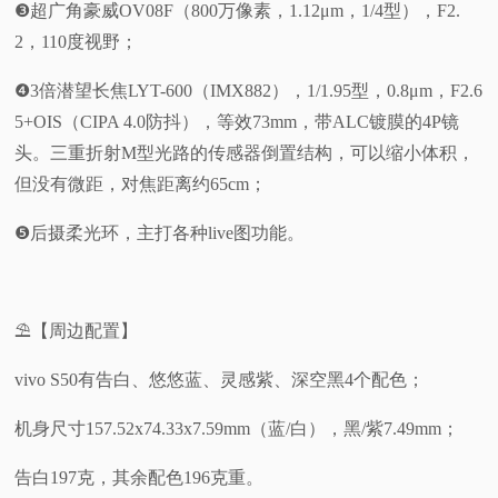
❸超广角豪威OV08F（800万像素，1.12μm，1/4型），F2.
2，110度视野；
❹3倍潜望长焦LYT-600（IMX882），1/1.95型，0.8μm，F2.6
5+OIS（CIPA 4.0防抖），等效73mm，带ALC镀膜的4P镜
头。三重折射M型光路的传感器倒置结构，可以缩小体积，
但没有微距，对焦距离约65cm；
❺后摄柔光环，主打各种live图功能。
⛱️【周边配置】
vivo S50有告白、悠悠蓝、灵感紫、深空黑4个配色；
机身尺寸157.52x74.33x7.59mm（蓝/白），黑/紫7.49mm；
告白197克，其余配色196克重。