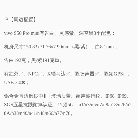
⛱️【周边配置】
vivo S50 Pro mini有告白、灵感紫、深空黑3个配色；
机身尺寸150.83x71.76x7.99mm（黑/紫），白8.1mm；
告白192克，黑/紫191克重。
有红外✅️、NFC✅️、X轴马达✅️、双扬声器✅️、双频GPS✅️、
USB 3.0❌️；
铝合金直边磨砂中框+玻璃后盖、超声波指纹、IP68+IP69、
SGS五星抗跌耐摔认证、15频5G：n1/n3/n5/n7/n8/n18/n26/n2
8A/n38/n40/n41/n48/n66/n77/n78。