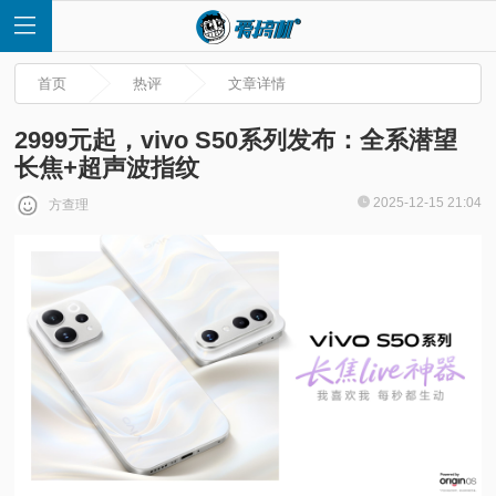
首页
热评
文章详情
2999元起，vivo S50系列发布：全系潜望
长焦+超声波指纹
首
2025-12-15 21:04
方查理
页
快
讯
评
测