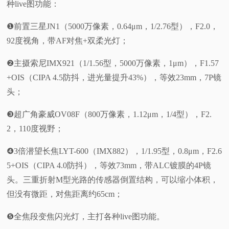
种live图功能：
❶前置三星JN1（5000万像素，0.64μm，1/2.76型），F2.0，
92度视角，带AF对焦+双柔光灯；
❷主摄索尼IMX921（1/1.56型，5000万像素，1μm），F1.57
+OIS（CIPA 4.5防抖，进光量提升43%），等效23mm，7P镜
头；
❸超广角豪威OV08F（800万像素，1.12μm，1/4型），F2.
2，110度视野；
❹3倍潜望长焦LYT-600（IMX882），1/1.95型，0.8μm，F2.6
5+OIS（CIPA 4.0防抖），等效73mm，带ALC镀膜的4P镜
头。三重折射M型光路的传感器倒置结构，可以缩小体积，
但没有微距，对焦距离约65cm；
❺全焦段变焦闪光灯，主打各种live图功能。