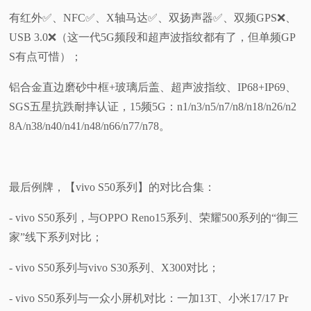
有红外✅️、NFC✅️、X轴马达✅️、双扬声器✅️、双频GPS❌️、
USB 3.0❌️（这一代5G频段和超声波指纹都有了，但单频GP
S有点可惜）；
铝合金直边磨砂中框+玻璃后盖、超声波指纹、IP68+IP69、
SGS五星抗跌耐摔认证，15频5G：n1/n3/n5/n7/n8/n18/n26/n2
8A/n38/n40/n41/n48/n66/n77/n78。
最后例牌，【vivo S50系列】的对比合集：
- vivo S50系列，与OPPO Reno15系列、荣耀500系列的“御三
家”线下系列对比；
- vivo S50系列与vivo S30系列、X300对比；
- vivo S50系列与一众小屏机对比：一加13T、小米17/17 Pr