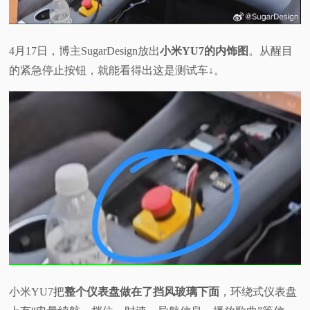
视
4月17日，博主SugarDesign放出
小米YU7的内饰图
。从醒目
频
的紧急停止按钮，就能看得出这是测试车↓。
科
普
体
验
专
题
小米YU7把
整个仪表盘做在了挡风玻璃下面
，环绕式仪表盘