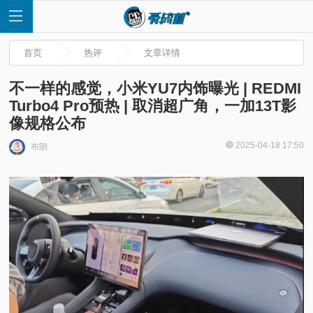
首页
热评
文章详情
不一样的感觉，小米YU7内饰曝光 | REDMI
Turbo4 Pro预热 | 取消超广角，一加13T影
像规格公布
首
2025-04-18 17:50
布朗
页
快
讯
评
测