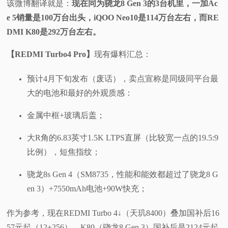
该微博翻译就是：
现在同为骁龙8 Gen 3的3台机里，一加Ac
e 5销量是100万台出头，iQOO Neo10是114万台左右，而RE
DMI K80是292万台左右。
【REDMI Turbo4 Pro】
现有爆料汇总：
预计4月下旬发布（废话），卖点宣称是同级同平台最
大的电池和最好的外观质感：
金属中框+玻璃后盖；
大R角的6.83英寸1.5K LTPS直屏（比较宽一点的19.5:9
比例），短焦指纹；
骁龙8s Gen 4（SM8735，性能和能效都超过了骁龙8 G
en 3）+7550mAh电池+90W快充；
作为参考，现在REDMI Turbo 4↓（天玑8400）叠加国补后16
57元起（12+256），K80（骁龙8 Gen 3）国补后是2124元起