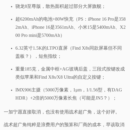
骁龙8至尊版，散热面积超过部分大屏旗舰；
超6200mAh的电池+80W快充（PS：iPhone 16 Pro是358
2mAh、iPhone 16是3561mAh、小米15是5400mAh、X2
00 Pro mini是5700mAh）
6.32英寸1.5K的LTPO直屏（Find X8s同款屏幕但不同
盖板？），短焦指纹；
重量185克，金属中框+AG玻璃后盖，三段式按键改成
类似苹果和Find X8s/X8 Ultra的自定义按键；
IMX906主摄（5000万像素，1μm，1/1.56型，有DAG
HDR）+2倍的5000万像素长焦（可能是JN5？）；
一加宁愿直接取消，也没有使用战术超广角，这个好评。
战术超广角纯粹是浪费用户的预算和厂商的成本，早该取消