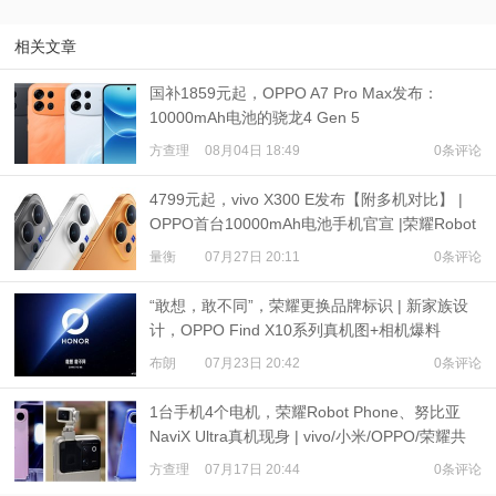
相关文章
国补1859元起，OPPO A7 Pro Max发布：
10000mAh电池的骁龙4 Gen 5
方查理
08月04日 18:49
0条评论
4799元起，vivo X300 E发布【附多机对比】 |
OPPO首台10000mAh电池手机官宣 |荣耀Robot
Phone定档
量衡
07月27日 20:11
0条评论
“敢想，敢不同”，荣耀更换品牌标识 | 新家族设
计，OPPO Find X10系列真机图+相机爆料
布朗
07月23日 20:42
0条评论
1台手机4个电机，荣耀Robot Phone、努比亚
NaviX Ultra真机现身 | vivo/小米/OPPO/荣耀共
推公平内存机制
方查理
07月17日 20:44
0条评论