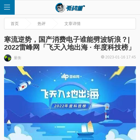
首页
热评
文章详情
寒流逆势，国产消费电子谁能劈波斩浪？|
2022雷峰网「飞天入地出海 · 年度科技榜」
首
2023-01-16 17:45
量衡
页
快
讯
评
测