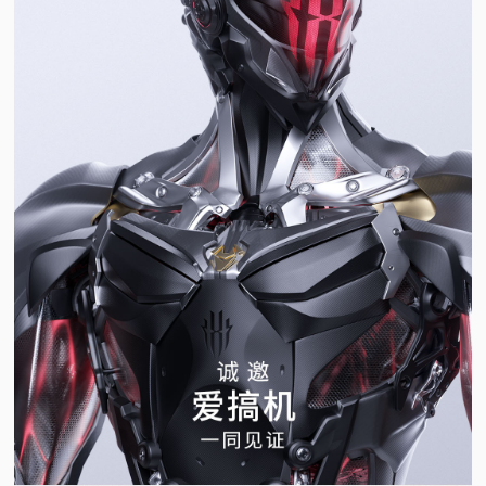
视
频
科
普
体
验
专
题