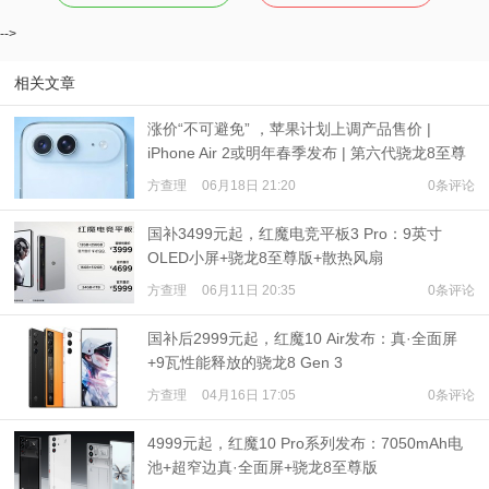
-->
相关文章
涨价“不可避免” ，苹果计划上调产品售价 |
iPhone Air 2或明年春季发布 | 第六代骁龙8至尊
版Pro样品清单：有两种内存
方查理
06月18日 21:20
0条评论
国补3499元起，红魔电竞平板3 Pro：9英寸
OLED小屏+骁龙8至尊版+散热风扇
方查理
06月11日 20:35
0条评论
国补后2999元起，红魔10 Air发布：真·全面屏
+9瓦性能释放的骁龙8 Gen 3
方查理
04月16日 17:05
0条评论
4999元起，红魔10 Pro系列发布：7050mAh电
池+超窄边真·全面屏+骁龙8至尊版