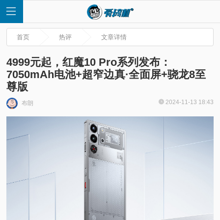
首页
热评
文章详情
4999元起，红魔10 Pro系列发布：
7050mAh电池+超窄边真·全面屏+骁龙8至
尊版
首
2024-11-13 18:43
布朗
页
快
讯
评
测