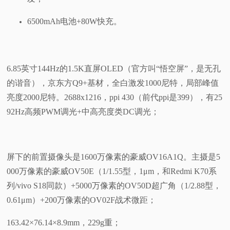
6500mAh电池+80W快充。
6.85英寸144Hz的1.5K直屏OLED（官方叫“悟空屏”，是无孔
的谐音），京东方Q9+基材，全白激发1000尼特，局部峰值
亮度2000尼特。2688x1216，ppi 430（前代ppi是399），有25
92Hz高频PWM调光+中高亮度类DC调光；
屏下的前置摄像头是1600万像素的豪威OV16A1Q。主摄是5
000万像素的豪威OV50E（1/1.55型，1μm，和Redmi K70系
列/vivo S18同款）+5000万像素的OV50D超广角（1/2.88型，
0.61μm）+200万像素的OV02F战术微距；
163.42×76.14×8.9mm，229g重；