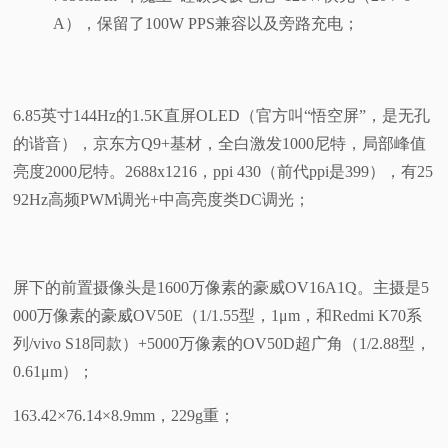
A），保留了100W PPS兼容以及旁路充电；
6.85英寸144Hz的1.5K直屏OLED（官方叫“悟空屏”，是无孔
的谐音），京东方Q9+基材，全白激发1000尼特，局部峰值
亮度2000尼特。2688x1216，ppi 430（前代ppi是399），有25
92Hz高频PWM调光+中高亮度类DC调光；
屏下的前置摄像头是1600万像素的豪威OV16A1Q。主摄是5
000万像素的豪威OV50E（1/1.55型，1μm，和Redmi K70系
列/vivo S18同款）+5000万像素的OV50D超广角（1/2.88型，
0.61μm）；
163.42×76.14×8.9mm，229g重；