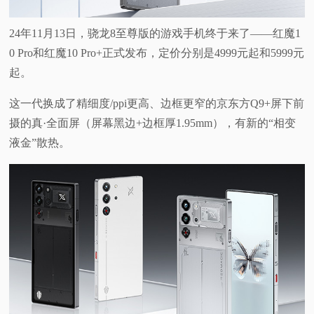
视
24年11月13日，骁龙8至尊版的游戏手机终于来了——红魔1
0 Pro和红魔10 Pro+正式发布，定价分别是4999元起和5999元
频
起。
科
这一代换成了精细度/ppi更高、边框更窄的京东方Q9+屏下前
摄的真·全面屏（屏幕黑边+边框厚1.95mm），有新的“相变
普
液金”散热。
体
验
专
题