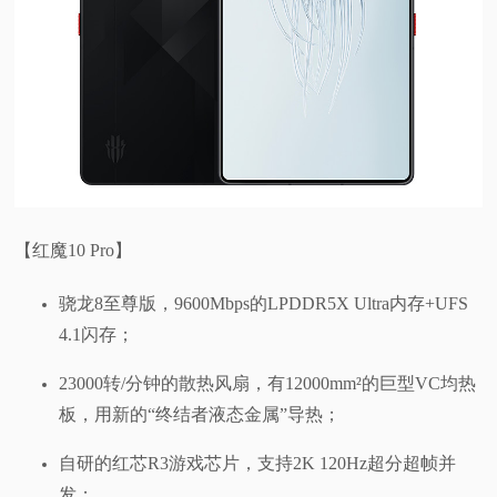
【红魔10 Pro】
骁龙8至尊版，9600Mbps的LPDDR5X Ultra内存+UFS
4.1闪存；
23000转/分钟的散热风扇，有12000mm²的巨型VC均热
板，用新的“终结者液态金属”导热；
自研的红芯R3游戏芯片，支持2K 120Hz超分超帧并
发；