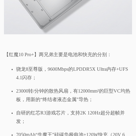
【红魔10 Pro+】两兄弟主要是电池和快充的分别：
骁龙8至尊版，9600Mbps的LPDDR5X Ultra内存+UFS
4.1闪存；
23000转/分钟的散热风扇，有12000mm²的巨型VC均热
板，用新的“终结者液态金属”导热；
自研的红芯R3游戏芯片，支持2K 120Hz超分超帧并
发；
7050mAh“牛魔王”硅碳负极电池+120W快充（20V 6