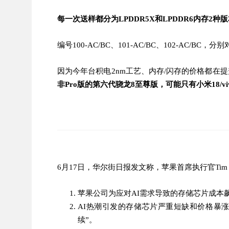
每一次送样都分为LPDDR5X和LPDDR6内存2种
编号100-AC/BC、101-AC/BC、102-AC/
因为今年台积电2nm工艺、内存/闪存的价格都在提
非Pro版的第六代骁龙8至尊版，可能只有小米18/vivo X
6月17日，华尔街日报发文称，苹果首席执行官Tim
苹果公司为应对AI需求导致的存储芯片成本
AI热潮引发的存储芯片严重短缺和价格暴
续”。