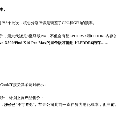
版本。
BC，分别对应3个批次，核心分别应该是调整了CPU和GPU的频率。
升，第六代骁龙8至尊版Pro，
不但会有配LPDDR5X和LPDDR6内
500/Find X10 Pro Max的皇帝版才能用上
LPDDR6内存……
 Cook在接受其采访时表示：
飙升，计划上调产品售价；
涨，
苹果公司此前一直在努力消化成本，但当前
涨价已“不可避免”。