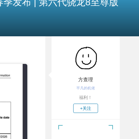
年春季发布 | 第六代骁龙8至尊版
方查理
平凡的机佬
福利！
+关注