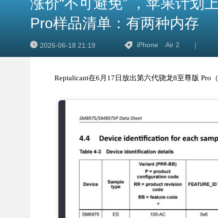
涨价“不可避免” ，苹果计划上调产
Pro样品清单：有两种内存
iPhone
Air 2
2026-06-18 21:19
Reptalicant在6月17日放出第六代骁龙8至尊版 Pro（骁