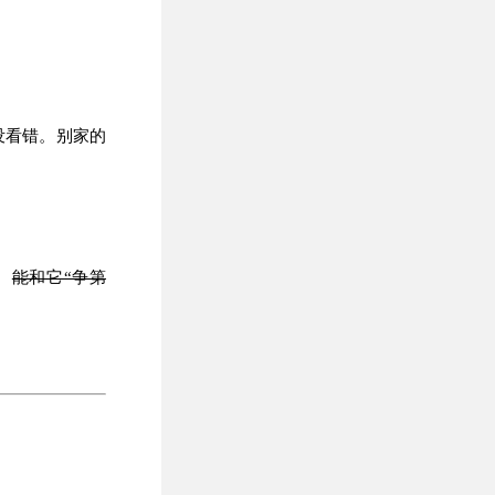
你没看错。别家的
。
能和它“争第