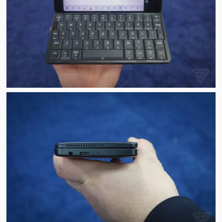
视
频
科
普
体
验
专
题