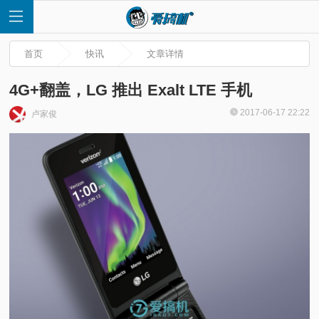
首页
快讯
文章详情
4G+翻盖，LG 推出 Exalt LTE 手机
2017-06-17 22:22
卢家俊
首
页
快
讯
评
测