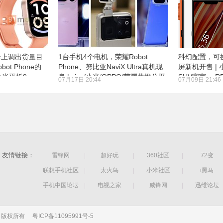
米上调出货量目
1台手机4个电机，荣耀Robot
科幻配置，可
ot Phone的
Phone、努比亚NaviX Ultra真机现
屏新机开售 | 
 小米平板9、
身 | vivo/小米/OPPO/荣耀共推公平
SUV官宣、 RE
07月17日 20:44
07月09日 21:46
身
内存机制
友情链接：
雷锋网
|
超好玩
|
360社区
|
72变
联想手机社区
|
太火鸟
|
小米社区
|
i黑马
手机中国论坛
|
电视之家
|
威锋网
|
迅维论坛
公司 版权所有
粤ICP备11095991号-5