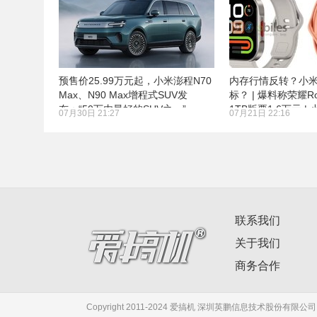
预售价25.99万元起，小米澎程N70
内存行情反转？小
Max、N90 Max增程式SUV发
标？ | 爆料称荣耀Rob
布：“50万内最好的SUV之一”
1TB版要1.6万元 |
07月30日 21:27
07月21日 22:16
REDMI Watch 6现
联系我们
关于我们
商务合作
Copyright 2011-2024 爱搞机 深圳英鹏信息技术股份有限