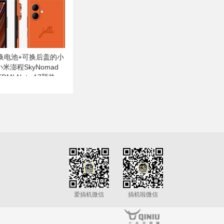
换电池+可换后盖的小
小米澎程SkyNomad
DMI Note 17预热
爱搞机微信
搞机啦微信