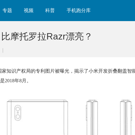
专题
视频
科普
手机跑分库
比摩托罗拉Razr漂亮？
道，一组来自国家知识产权局的专利图片被曝光，揭示了小米开发折叠翻盖
2018年8月。