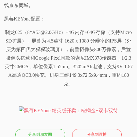
线京东商城。
视
黑莓KEYone配置：
频
骁龙625（8*A53@2.0GHz）+4G内存+64G存储（支持Micro
科
SD扩展），屏幕为 4.5英寸 1620 x 1080 分辨率的IPS屏（外
层为第四代大猩猩玻璃屏），前置摄像头800万像素，后置
普
摄像头搭载和Google Pixel同款的索尼IMX378传感器，1/2.3
英寸CMOS，单位像素1.55μm。3505mAh电池，支持9V 1.67
体
A高通QC3.0快充。机身三维149.3x72.5x9.4mm，重约180
克。
验
专
题
分享到朋友圈
分享到微博