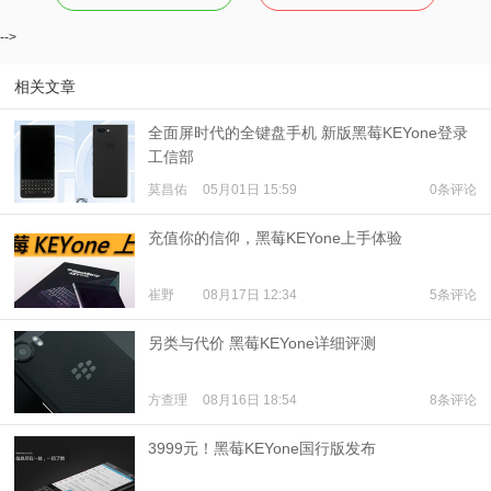
-->
相关文章
全面屏时代的全键盘手机 新版黑莓KEYone登录
工信部
莫昌佑
05月01日 15:59
0条评论
充值你的信仰，黑莓KEYone上手体验
崔野
08月17日 12:34
5条评论
另类与代价 黑莓KEYone详细评测
方查理
08月16日 18:54
8条评论
3999元！黑莓KEYone国行版发布