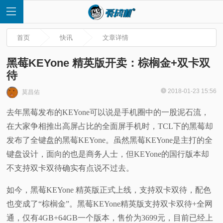
首页
快讯
文章详情
黑莓KEYone 精英版开卖：棕榈金+双卡双
待
首
2018-01-23 15:56
莫昌佑
去年黑莓发布的KEYone可以说是手机圈中的一股泥石流，
页
在大家争相推出高屏占比的全面屏手机时，TCL下的黑莓却
快
发布了全键盘的黑莓KEYone。虽然黑莓KEYone是主打的全
键盘设计，面向的也是商务人士，但KEYone的国行版本却
讯
不支持双卡双待确实有点说不过去。
评
如今，黑莓KEYone 精英版正式上线，支持双卡双待，配色
也变成了“棕榈金”。黑莓KEYone精英版支持双卡双待+全网
测
通，仅有4GB+64GB一个版本，售价为3699元，目前已经上