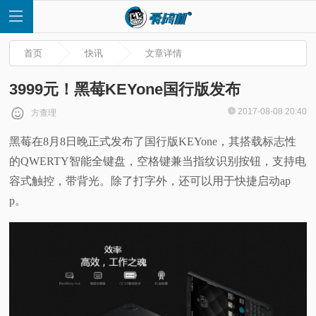
首页
快讯
文章详情
3999元！黑莓KEYone国行版发布
2017-08-08 20:40
方查理
首
黑莓在8月8日晚正式发布了国行版KEYone，其搭载标志性
的QWERTY智能全键盘，空格键兼当指纹识别按钮，支持电
页
容式触控，带背光。除了打字外，还可以用于快捷启动ap
快
p。
讯
评
测