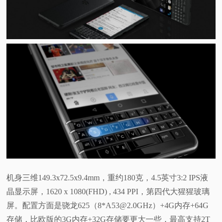
视
频
科
普
体
验
专
机身三维
149.3x72.5x9.4mm，重
约180克，
4.5英寸3:2 IPS液
题
晶显示屏，1620 x 1080(FHD) , 434 PPI，
第四代大猩猩玻璃
屏。
配置方面是骁龙625（8*A53@2.0GHz）+4G内存+64G
存储，比欧版的3G内存+32G存储要更大一些，最高支持2T