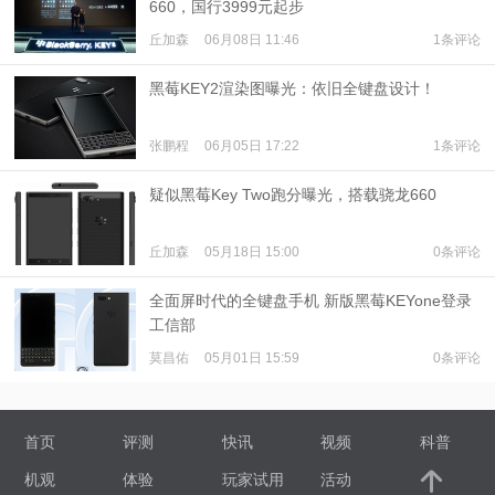
660，国行3999元起步
丘加森
06月08日 11:46
1条评论
黑莓KEY2渲染图曝光：依旧全键盘设计！
张鹏程
06月05日 17:22
1条评论
疑似黑莓Key Two跑分曝光，搭载骁龙660
丘加森
05月18日 15:00
0条评论
全面屏时代的全键盘手机 新版黑莓KEYone登录
工信部
莫昌佑
05月01日 15:59
0条评论
首页
评测
快讯
视频
科普
机观
体验
玩家试用
活动