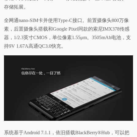
存储拓展。
全网通nano-SIM卡并使用Type-C接口。前置摄像头800万像
素，后置摄像头搭载和Google Pixel同款的索尼IMX378传感
器，1/2.3英寸CMOS，单位像素1.55μm。3505mAh电池，支
持9V 1.67A高通QC3.0快充。
系统基于Android 7.1.1，依旧搭载BlackBerry®Hub，可以把