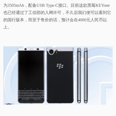
为3505mAh，配备USB Type-C接口。目前这款黑莓KEYone
视
也已经通过了工信部的入网许可，不久后我们便可以看到它
的国行版本，而至于售价的话，预计会在4000元人民币以
频
上。
科
普
体
验
专
题