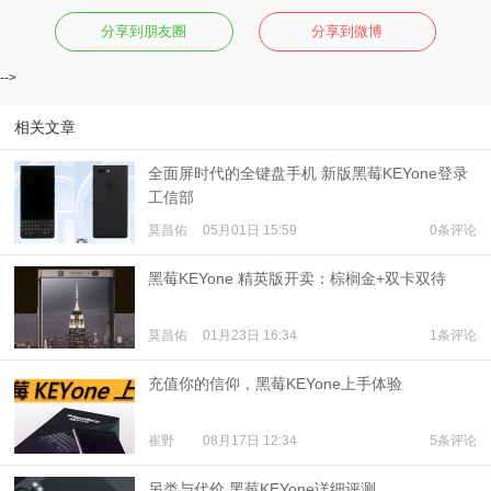
分享到朋友圈
分享到微博
-->
相关文章
全面屏时代的全键盘手机 新版黑莓KEYone登录
工信部
莫昌佑
05月01日 15:59
0条评论
黑莓KEYone 精英版开卖：棕榈金+双卡双待
莫昌佑
01月23日 16:34
1条评论
充值你的信仰，黑莓KEYone上手体验
崔野
08月17日 12:34
5条评论
另类与代价 黑莓KEYone详细评测