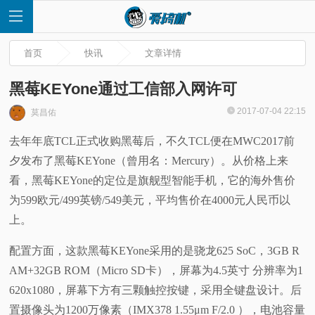
首页
快讯
文章详情
黑莓KEYone通过工信部入网许可
2017-07-04 22:15
莫昌佑
首
去年年底TCL正式收购黑莓后，不久TCL便在MWC2017前
夕发布了黑莓KEYone（曾用名：Mercury）。从价格上来
页
看，黑莓KEYone的定位是旗舰型智能手机，它的海外售价
快
为599欧元/499英镑/549美元，平均售价在4000元人民币以
上。
讯
配置方面，这款黑莓KEYone采用的是骁龙625 SoC，3GB R
评
AM+32GB ROM（Micro SD卡），屏幕为4.5英寸 分辨率为1
620x1080，
屏幕下方有三颗触控按键，采用全键盘设计。后
测
置摄像头为1200万像素（IMX378 1.55μm F/2.0 ），电池容量