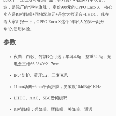
造，是绿厂的“声学旗舰”。定价999元的OPPO Enco X，核心
视
卖点是四档降噪+同轴双单元+丹拿大师调音+LHDC。现在
频
给大家汇报一下，OPPO Enco X这个“年轻人的第一副丹
拿”的使用体验。
科
参数
普
夜曲、白歌、竹韵3色可选；单耳4.8g，整重52.5g；充
体
电盒三维66.3*49*21.7mm
验
IP54防护、蓝牙5.2、三麦克风
专
11mm动圈+6mm平面振膜，灵敏度104dB@1KHz
LHDC、AAC、SBC音频编码
题
四档降噪：强降噪、弱降噪、关降噪、通透