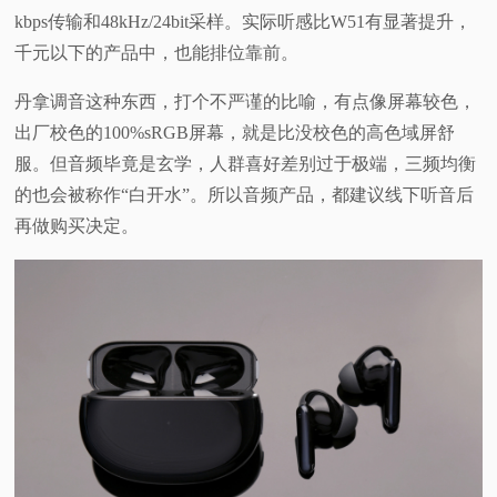
kbps传输和48kHz/24bit采样。实际听感比W51有显著提升，
千元以下的产品中，也能排位靠前。
丹拿调音这种东西，打个不严谨的比喻，有点像屏幕较色，
出厂校色的100%sRGB屏幕，就是比没校色的高色域屏舒
服。但音频毕竟是玄学，人群喜好差别过于极端，三频均衡
的也会被称作“白开水”。所以音频产品，都建议线下听音后
再做购买决定。