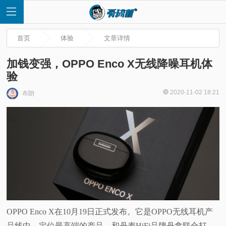
首页
体验
文章详情
加钱变强，OPPO Enco X无线降噪耳机体
验
首
2020-11-02 18:21
布朗
页
快
讯
评
OPPO Enco X在10月19日正式发布。它是OPPO无线耳机产
测
品线中，定位最高端的产品，和丹麦HiFi品牌丹拿联合打