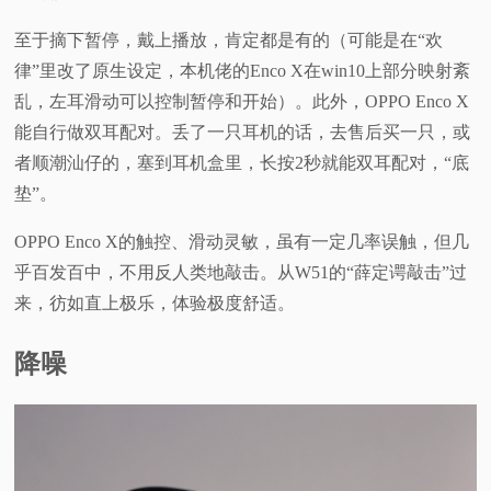
至于摘下暂停，戴上播放，肯定都是有的（可能是在“欢
律”里改了原生设定，本机佬的Enco X在win10上部分映射紊
乱，左耳滑动可以控制暂停和开始）。此外，OPPO Enco X
能自行做双耳配对。丢了一只耳机的话，去售后买一只，或
者顺潮汕仔的，塞到耳机盒里，长按2秒就能双耳配对，“底
垫”。
OPPO Enco X的触控、滑动灵敏，虽有一定几率误触，但几
乎百发百中，不用反人类地敲击。从W51的“薛定谔敲击”过
来，彷如直上极乐，体验极度舒适。
降噪