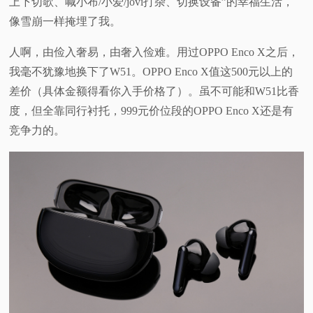
上下切歌、喊小布/小爱/jovi打杂、切换设备”的幸福生活，
像雪崩一样掩埋了我。
人啊，由俭入奢易，由奢入俭难。用过OPPO Enco X之后，
我毫不犹豫地换下了W51。OPPO Enco X值这500元以上的
差价（具体金额得看你入手价格了）。虽不可能和W51比香
度，但全靠同行衬托，999元价位段的OPPO Enco X还是有
竞争力的。