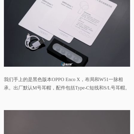
我们手上的是黑色版本OPPO Enco X，布局和W51一脉相
承。出厂默认M号耳帽，配件包括Type-C短线和S/L号耳帽。