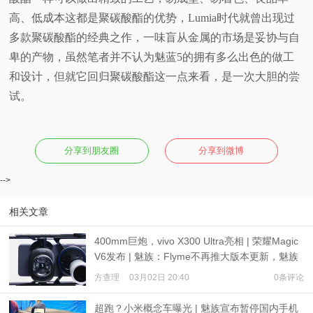
高、低成本这都是聚碳酸酯的优势，Lumia时代就曾出现过
多款聚碳酸酯的经典之作，一味盲从金属的市场是妥协与自
卑的产物，虽然笔者并不认为魅蓝5的拥有多么出色的做工
和设计，但就它回归聚碳酸酯这一点来看，是一次大胆的尝
试。
分享到朋友圈
分享到微博
-->
相关文章
400mm巨炮，vivo X300 Ultra亮相 | 荣耀Magic
V6发布 | 魅族：Flyme不再推大版本更新，魅族
23不发售
方查理
03月02日 20:40
0条评论
超跑？小米概念车曝光 | 魅族宣布暂停国内手机