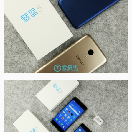
视
频
科
普
体
验
专
题