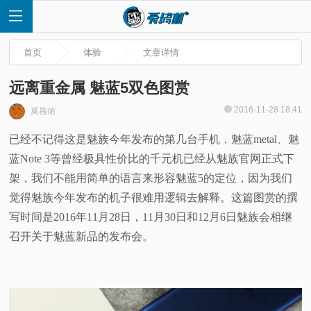
首页
体验
文章详情
远离重金属 魅蓝5双色图赏
2016-11-28 18:41
莫昌佑
首
已经不记得这是魅族今年发布的第几台手机，魅蓝metal、魅
蓝Note 3等曾经极具性价比的千元机已经从魅族官网正式下
页
架，我们不能用简单的语言来形容魅蓝5的定位，因为我们
快
觉得魅族今年发布的机子很难用逻辑去解释。这篇图赏的撰
写时间是2016年11月28日，11月30日和12月6日魅族会相继
讯
召开关于魅蓝新品的发布会。
评
测