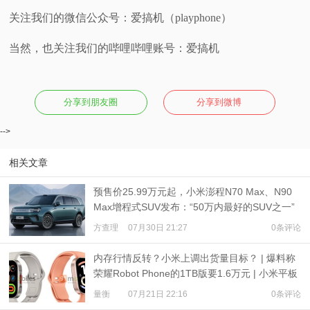
关注我们的微信公众号：爱搞机（playphone）
当然，也关注我们的哔哩哔哩账号：爱搞机
分享到朋友圈
分享到微博
-->
相关文章
预售价25.99万元起，小米澎程N70 Max、N90
Max增程式SUV发布：“50万内最好的SUV之一”
方查理
07月30日 21:27
0条评论
内存行情反转？小米上调出货量目标？ | 爆料称
荣耀Robot Phone的1TB版要1.6万元 | 小米平板
9、REDMI Watch 6现身
量衡
07月21日 22:16
0条评论