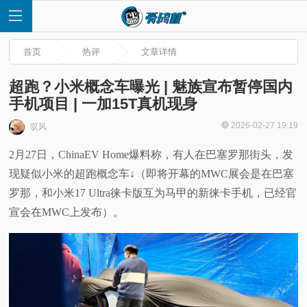
首页
热评
文章详情
超跑？小米概念车曝光 | 魅族宣布暂停国内
手机项目 | 一加15T真机现身
首
2026-02-27 19:19
驭风
2月27日，ChinaEV Home爆料称，有人在巴塞罗那街头，发
页
现疑似小米的超跑概念车↓（即将开幕的MWC展会是在巴塞
快
罗那，和小米17 Ultra徕卡版互为马甲的新徕卡手机，已经官
宣会在MWC上发布）。
讯
评
测