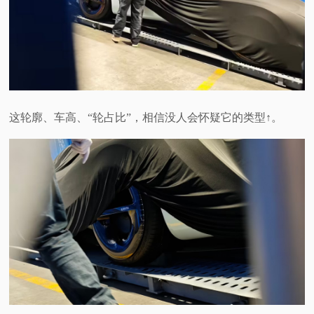
视
频
科
这轮廓、车高、“轮占比”，相信没人会怀疑它的类型↑。
普
体
验
专
题