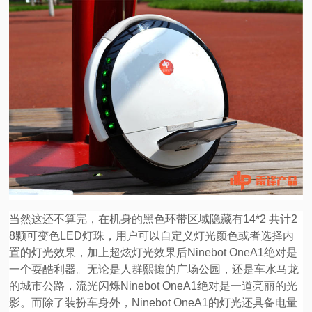
当然这还不算完，在机身的黑色环带区域隐藏有14*2 共计2
8颗可变色LED灯珠，用户可以自定义灯光颜色或者选择内
置的灯光效果，加上超炫灯光效果后Ninebot OneA1绝对是
一个耍酷利器。无论是人群熙攘的广场公园，还是车水马龙
的城市公路，流光闪烁Ninebot OneA1绝对是一道亮丽的光
影。而除了装扮车身外，Ninebot OneA1的灯光还具备电量