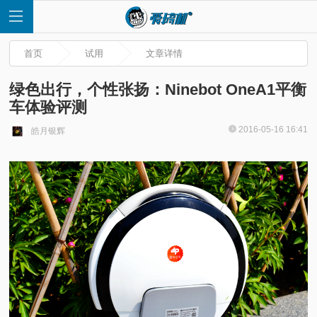
首页
试用
文章详情
绿色出行，个性张扬：Ninebot OneA1平衡
车体验评测
首
2016-05-16 16:41
皓月银辉
页
快
讯
评
测