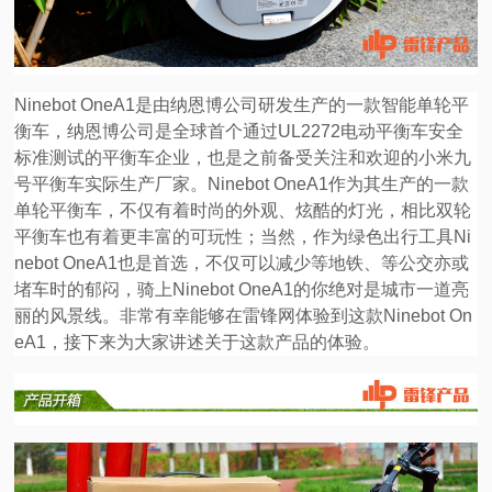
视
频
Ninebot OneA1是由纳恩博公司研发生产的一款智能单轮平
衡车，纳恩博公司是全球首个通过UL2272电动平衡车安全
科
标准测试的平衡车企业，也是之前备受关注和欢迎的小米
九
号平衡车实际生产厂家。Ninebot OneA1作为其生产的一款
普
单轮平衡车，不仅有着时尚的外观、炫酷的灯光，相比双轮
平衡车也有着更丰富的可玩性；当然，作为绿色出行工具Ni
体
nebot OneA1也是首选，不仅可以减少等地铁、等公交亦或
堵车时的郁闷，骑上Ninebot OneA1的你绝对是城市一道亮
验
丽的风景线。非常有幸能够在雷锋网体验到这款Ninebot On
eA1，接下来为大家讲述关于这款产品的体验。
专
题