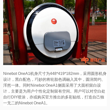
Ninebot OneA1机身尺寸为448*419*182mm，采用圆形机身
设计，黑白配色，巧妙的将轮胎色调融入其中，圆润简约、
浑然一体。同时Ninebot OneA1侧面采用了大面积留白设
计，主要是为用户个性化定制留有空间。用户可以对空白处
自行DIY喷涂，亦或购买官方推出的多彩贴纸，打造自己独
一无二的Ninebot OneA1。