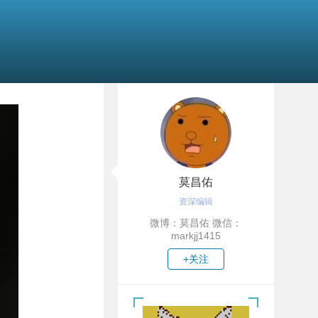
莫昌佑
资深编辑
微博：莫昌佑 微信：
markjj1415
+关注