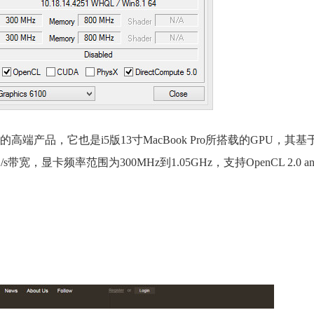
l GPU 家族的高端产品，它也是i5版13寸MacBook Pro所搭载的GPU，其
宽，显卡频率范围为300MHz到1.05GHz，支持OpenCL 2.0 and Di