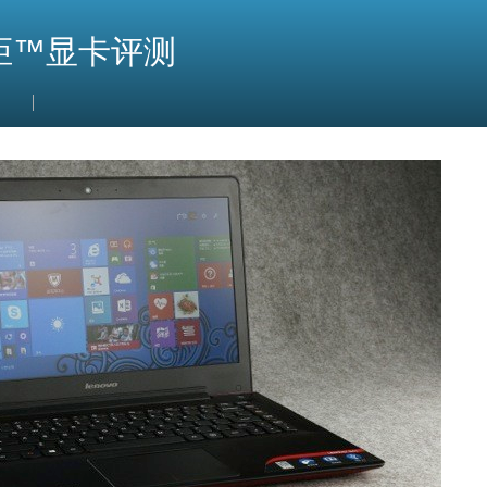
炬™显卡评测