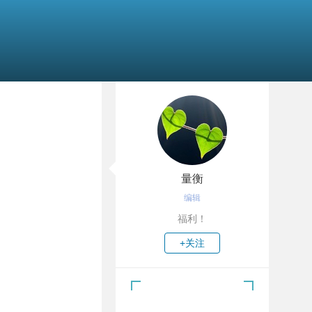
量衡
编辑
福利！
+关注