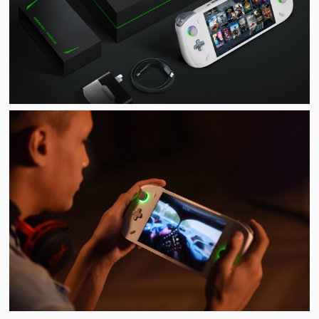
视
频
科
普
体
验
专
题