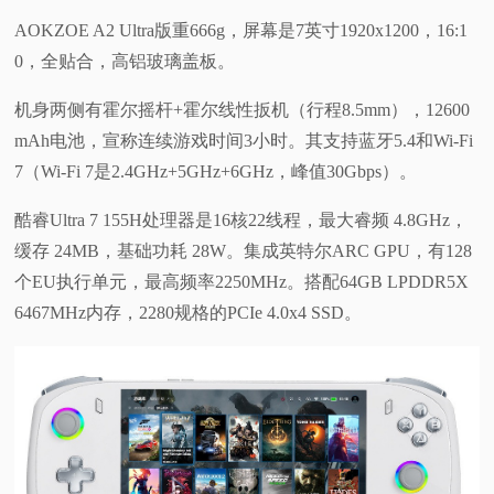
AOKZOE A2 Ultra版重666g，屏幕是7英寸1920x1200，16:1
0，全贴合，高铝玻璃盖板。
机身两侧有霍尔摇杆+霍尔线性扳机（行程8.5mm），12600
mAh电池，宣称连续游戏时间3小时。其支持蓝牙5.4和Wi-Fi
7（Wi-Fi 7是2.4GHz+5GHz+6GHz，峰值30Gbps）。
酷睿Ultra 7 155H处理器是16核22线程，最大睿频 4.8GHz，
缓存 24MB，基础功耗 28W。集成英特尔ARC GPU，有128
个EU执行单元，最高频率2250MHz。搭配64GB LPDDR5X
6467MHz内存，2280规格的PCIe 4.0x4 SSD。