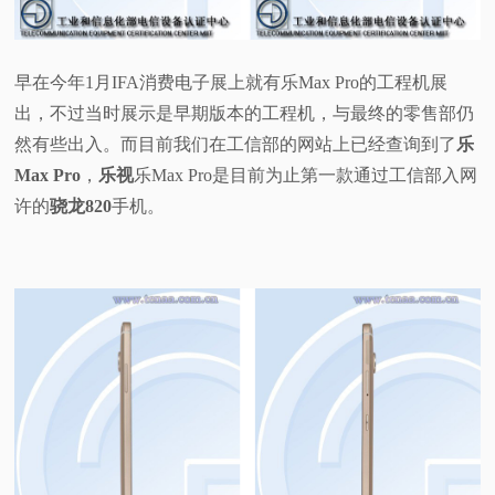
视
早在今年1月IFA消费电子展上就有乐Max Pro的工程机展
频
出，不过当时展示是早期版本的工程机，与最终的零售部仍
然有些出入。而目前我们在工信部的网站上已经查询到了
乐
科
Max Pro
，
乐视
乐Max Pro是目前为止第一款通过工信部入网
普
许的
骁龙820
手机。
体
验
专
题