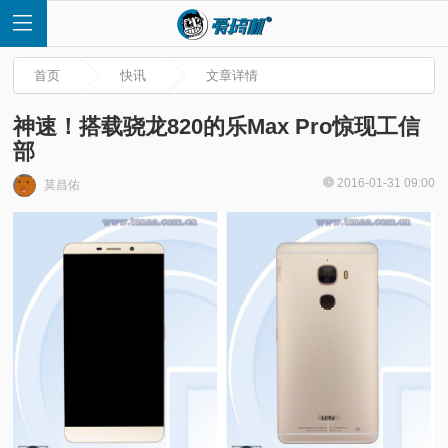
首页
快讯
文章详情
神速！搭载骁龙820的乐Max Pro惊现工信
部
首
2016-01-31 09:00
莫昌佑
页
快
讯
评
测