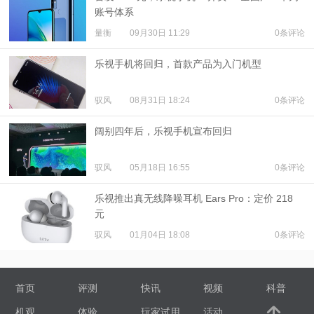
账号体系
量衡
09月30日 11:29
0条评论
乐视手机将回归，首款产品为入门机型
驭风
08月31日 18:24
0条评论
阔别四年后，乐视手机宣布回归
驭风
05月18日 16:55
0条评论
乐视推出真无线降噪耳机 Ears Pro：定价 218
元
驭风
01月04日 18:08
0条评论
首页
评测
快讯
视频
科普
机观
体验
玩家试用
活动