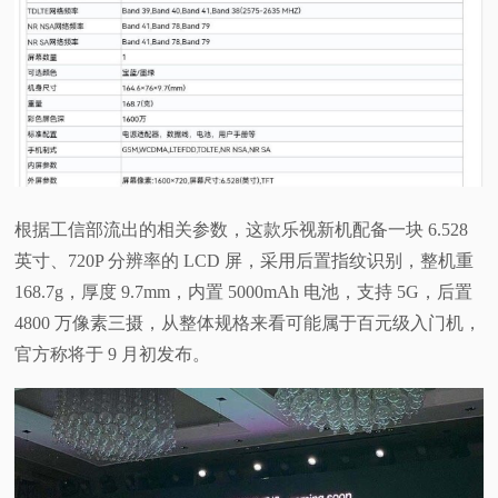
根据工信部流出的相关参数，这款乐视新机配备一块 6.528
英寸、720P 分辨率的 LCD 屏，采用后置指纹识别，整机重
168.7g，厚度 9.7mm，内置 5000mAh 电池，支持 5G，后置
4800 万像素三摄，从整体规格来看可能属于百元级入门机，
官方称将于 9 月初发布。