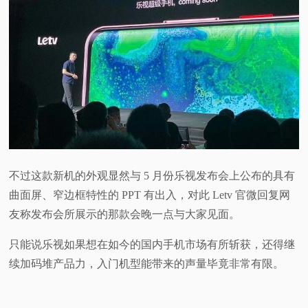
不过这款新机的外观显然与 5 月份乐视发布会上公布的具有
曲面屏、窄边框特性的 PPT 有出入，对此 Letv 官微回复网
友称发布会所展示的那款会晚一点与大家见面。
只能说乐视如果想在如今的国内手机市场有所斩获，还得继
续加码堆产品力，入门机型能带来的声量毕竟非常有限。