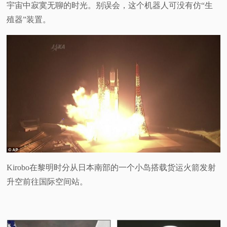
宇宙中寂寞无聊的时光。别误会，这个机器人可没有仿“生
视
殖器”装置。
频
科
普
体
验
Kirobo在黎明时分从日本南部的一个小岛搭载货运火箭发射
专
升空前往国际空间站。
题