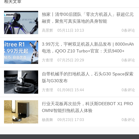
相关文章
独家丨清华00后团队「零次方机器人」获超亿元
融资，聚焦可真实落地的具身智能
高景辉
05月11日 10:13
0条评论
3.99万元，宇树双足机器人新品发布 | 8000mAh
电池，iQOO Z10 Turbo+官宣：天玑9400+
方查理
07月25日 20:29
0条评论
自带机械手的扫地机器人，石头G30 Space探索
版与G30发布
方查理
01月08日 15:44
0条评论
行业天花板再次抬升，科沃斯DEEBOT X1 PRO
OMNI智能扫拖机器人体验
杨善舞
09月23日 17:03
0条评论