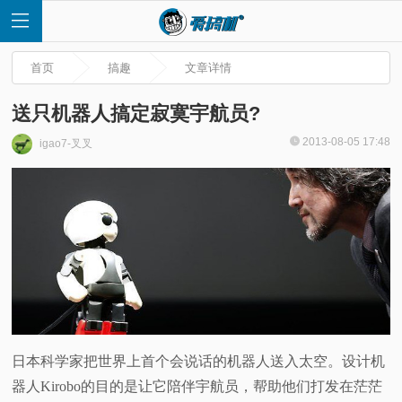
首页
搞趣
文章详情
送只机器人搞定寂寞宇航员?
2013-08-05 17:48
igao7-叉叉
首
页
快
讯
评
日本科学家把世界上首个会说话的机器人送入太空。设计机
器人Kirobo的目的是让它陪伴宇航员，帮助他们打发在茫茫
测