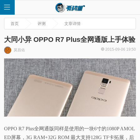
首页
评测
文章详情
大同小异 OPPO R7 Plus全网通版上手体验
2015-09-06 19:50
莫昌佑
首
页
快
讯
评
OPPO R7 Plus全网通版同样是使用的一块6寸的1080P AMOL
测
ED屏幕，3G RAM+32G ROM 最大支持128G TF卡拓展，后