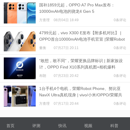
国补1859元起，OPPO A7 Pro Max发布：
10000mAh电池的骁龙4 Gen 5
方查理
08月04日 18:49
0条评论
4799元起，vivo X300 E发布【附多机对比】 |
OPPO首台10000mAh电池手机官宣 |荣耀Robot
Phone定档
量衡
07月27日 20:11
0条评论
“敢想，敢不同”，荣耀更换品牌标识 | 新家族设
计，OPPO Find X10系列真机图+相机爆料
布朗
07月23日 20:42
0条评论
1台手机4个电机，荣耀Robot Phone、努比亚
NaviX Ultra真机现身 | vivo/小米/OPPO/荣耀共
推公平内存机制
方查理
07月17日 20:44
0条评论
首页
评测
快讯
视频
科普