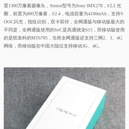
置1300万像素摄像头，Sensor型号为Sony IMX278，f/2.2 光
视
圈，前置为800万像素，f/2.4，电池容量为4100mAh，支持V
OOC闪充，指纹识别，双卡双待，全网通版与移动版最大的
频
不同是，全网通版使用的SoC是高通骁龙615，而移动版使用
的是联发科的MT6795，当然全网通版还支持三网2、3、4G
科
网络，而移动版在中国大陆仅支持移动3G、4G。
普
体
验
专
题