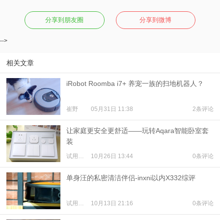
分享到朋友圈
分享到微博
-->
相关文章
iRobot Roomba i7+ 养宠一族的扫地机器人？
崔野
05月31日 11:38
2条评论
让家庭更安全更舒适——玩转Aqara智能卧室套
装
试用体验
10月26日 13:44
0条评论
单身汪的私密清洁伴侣-inxni以内X332综评
试用体验
10月13日 21:16
0条评论