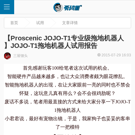
首页
试用
文章详情
【Proscenic JOJO-T1专业级拖地机器人
】JOJO-T1拖地机器人试用报告
首
2015-07-29 16:03
三屉馒头
首先感谢玩客100给笔者这次试用的机会。
页
智能硬件产品越来越多，也让大众消费者颇为眼花缭乱。
快
智能拖地机器人的出现，在让大家眼前一亮的同时也不禁会
怀疑，这玩意儿真有用么？会不会很鸡肋呢？
讯
废话不多说，笔者用最直接的方式来给大家分享一下JOJO-T
1拖地机器人
评
小君君说，最好有宠物出镜，于是，我家狗子也妥妥的客串
了一把模特
测