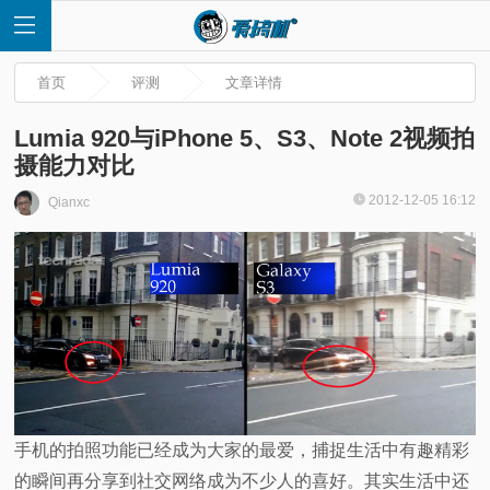
首页
评测
文章详情
Lumia 920与iPhone 5、S3、Note 2视频拍
摄能力对比
首
2012-12-05 16:12
Qianxc
页
快
讯
评
手机的拍照功能已经成为大家的最爱，捕捉生活中有趣精彩
测
的瞬间再分享到社交网络成为不少人的喜好。其实生活中还