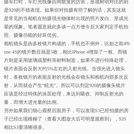
摄车灯时，车灯光线像四周散发的厉害，形成鲜明对比的则
是920的不错表现。如果你对拍摄有些了解的话，其实这就
是常见的当相机在拍摄强光物体时出现的照片发白、形成光
晕的现象。笔者愿意就此多谈一点方便今后大家判定手机拍
照、摄像功能的好坏优劣。
相机镜头是由多枚镜片构成的，手机也不例外，比如之前iPh
one 4S的镜片数目就是5枚，相比iPhone 4增加了一枚。而镜
片则是采用玻璃或塑料等材料制造，如果不进行特殊处理，
镜片表面会反射大约5%左右的入射光线。当强光进入镜头
时，各枚镜片的表面反射的光线会在镜头和相机内部多次反
射，从而就会产生“眩光”。所以可以判定920的摄像头镜片
应该是经过特殊的涂层处理，来达到吸收、抑制反射光的
量，而增大进光量的比例。
另外如果我们细心观察后面房子，可以发现S3已经拍摄的房
子已经出现模糊了（查看大图放大后可明显观察到），920
相比S3要清晰很多。