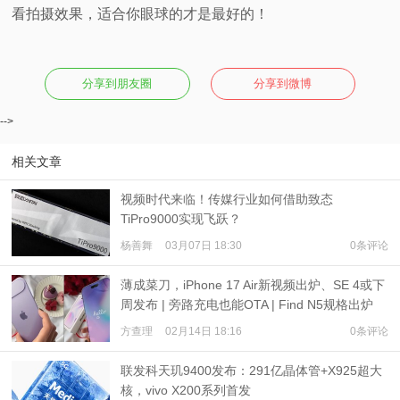
看拍摄效果，适合你眼球的才是最好的！
分享到朋友圈
分享到微博
-->
相关文章
视频时代来临！传媒行业如何借助致态
TiPro9000实现飞跃？
杨善舞
03月07日 18:30
0条评论
薄成菜刀，iPhone 17 Air新视频出炉、SE 4或下
周发布 | 旁路充电也能OTA | Find N5规格出炉
方查理
02月14日 18:16
0条评论
联发科天玑9400发布：291亿晶体管+X925超大
核，vivo X200系列首发