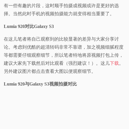
有一些有趣的片段，这时顺手拍摄成视频或许是更好的选
视
择。当然此时手机的视频拍摄能力就变得相当重要了。
频
Lumia 920对比Galaxy S3
科
在这儿笔者将自己观察到的比较显著的差异与大家分享讨
论。考虑到优酷的超清转码非常不靠谱，加之视频细腻程度
普
等都需要仔细观察细节，所以笔者特地将原视频打包上传，
建议大家先下载然后对比观看（强烈建议！）。这儿
下载
。
体
另外建议图片都点击查看大图以便观察细节。
验
Lumia 920与Galaxy S3视频拍摄对比
专
题