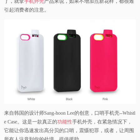
了，就拿
手机外壳
产品来说，如果不增加点新花样，都很难
引起消费者的注意。
视
频
科
普
体
验
专
来自韩国的设计师Sang-hoon Lee的创意，口哨手机壳--Whistl
题
e Case。这是一款真正的
功能性
手机外壳，在紧急情况下，
它能让你迅速发出高分贝的口哨，震慑犯罪，或者，让周围
所有人注意到你的处境，提供援助。