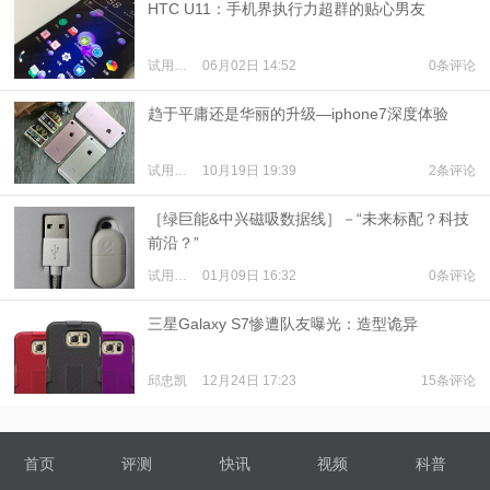
HTC U11：手机界执行力超群的贴心男友
试用体验
06月02日 14:52
0条评论
趋于平庸还是华丽的升级—iphone7深度体验
试用体验
10月19日 19:39
2条评论
［绿巨能&中兴磁吸数据线］－“未来标配？科技
前沿？”
试用体验
01月09日 16:32
0条评论
三星Galaxy S7惨遭队友曝光：造型诡异
邱忠凯
12月24日 17:23
15条评论
首页
评测
快讯
视频
科普