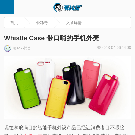
首页
爱稀奇
文章详情
Whistle Case 带口哨的手机外壳
2013-04-06 14:08
igao7-简言
首
页
快
讯
评
现在琳琅满目的智能手机外设产品已经让消费者目不暇接
测