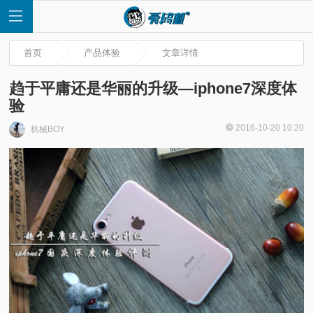
首页
产品体验
文章详情
趋于平庸还是华丽的升级—iphone7深度体
验
首
2016-10-20 10:20
机械BOY
页
快
讯
评
测