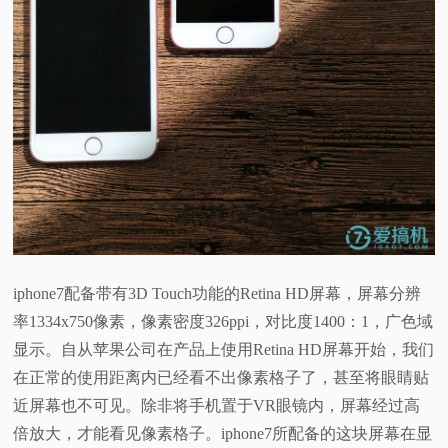
iphone7配备带有3D Touch功能的Retina HD屏幕，屏幕分辨
率1334x750像素，像素密度326ppi，对比度1400：1，广色域
显示。自从苹果公司在产品上使用Retina HD屏幕开始，我们
在正常的使用距离内已经看不出像素格子了，甚至将眼睛贴
近屏幕也不可见。除非将手机置于VR眼镜内，屏幕经过高
倍放大，才能看见像素格子。iphone7所配备的这块屏幕在显