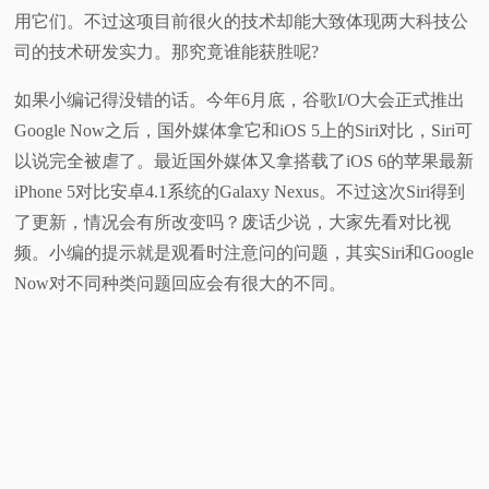
用它们。不过这项目前很火的技术却能大致体现两大科技公
视
司的技术研发实力。那究竟谁能获胜呢?
频
如果小编记得没错的话。今年6月底，谷歌I/O大会正式推出
Google Now之后，国外媒体拿它和iOS 5上的Siri对比，Siri可
科
以说完全被虐了。最近国外媒体又拿搭载了iOS 6的苹果最新
iPhone 5对比安卓4.1系统的Galaxy Nexus。不过这次Siri得到
普
了更新，情况会有所改变吗？废话少说，大家先看对比视
频。小编的提示就是观看时注意问的问题，其实Siri和Google
体
Now对不同种类问题回应会有很大的不同。
验
专
题