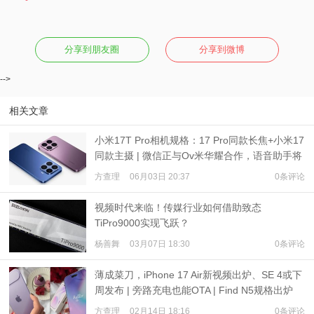
分享到朋友圈
分享到微博
-->
相关文章
小米17T Pro相机规格：17 Pro同款长焦+小米17
同款主摄 | 微信正与Ov米华耀合作，语音助手将
能用微信发消息
方查理
06月03日 20:37
0条评论
视频时代来临！传媒行业如何借助致态
TiPro9000实现飞跃？
杨善舞
03月07日 18:30
0条评论
薄成菜刀，iPhone 17 Air新视频出炉、SE 4或下
周发布 | 旁路充电也能OTA | Find N5规格出炉
方查理
02月14日 18:16
0条评论