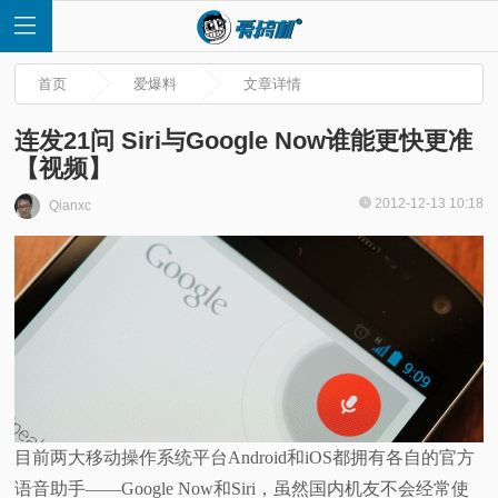
首页
爱爆料
文章详情
连发21问 Siri与Google Now谁能更快更准
【视频】
首
2012-12-13 10:18
Qianxc
页
快
讯
评
目前两大移动操作系统平台Android和iOS都拥有各自的官方
测
语音助手——Google Now和Siri，虽然国内机友不会经常使