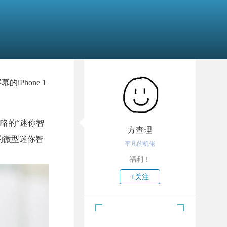
的iPhone 1
略的“迷你智
方查理
寸的微型迷你智
平凡的机佬
福利！
+关注