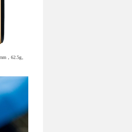
m，62.5g。