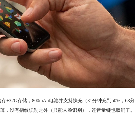
），3G内存+32G存储，800mAh电池并支持快充（31分钟充到50%，6
W。为了做到轻薄，没有指纹识别之外（只能人脸识别），连音量键也取消