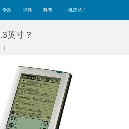
专题
视频
科普
手机跑分库
.3英寸？