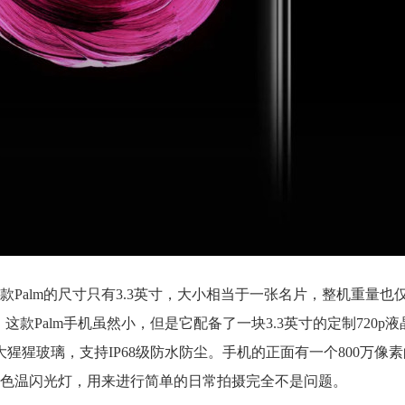
Palm的尺寸只有3.3英寸，大小相当于一张名片，整机重量也仅仅
这款Palm手机虽然小，但是它配备了一块3.3英寸的定制720p
大猩猩玻璃，支持IP68级防水防尘。手机的正面有一个800万像
及单色温闪光灯，用来进行简单的日常拍摄完全不是问题。