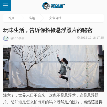
首页
搞趣
文章详情
玩味生活，告诉你拍摄悬浮照片的秘密
2012-12-18 17:35
igao7-简言
首
页
快
讯
评
注意了，世界末日不会来，这也不是悬浮术，这是悬浮照
片。想知道是怎么拍出来的吗？
既然是拍照片，当然还是得
测