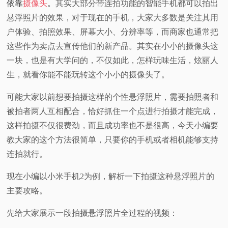
依靠
摄像头
。
其实大部分带连拍功能的智能手机都可以拍出
视
悬浮照片的效果，对于现在的手机，大家大多数是关注其用
户体验、拍照效果、屏幕大小、分辨率等，而商家也通常把
频
这些作为卖点去宣传他们的新产品。其实在小小的摄像头这
一块，也是有大学问的，不仅如此，怎样玩味生活，炫丽人
科
生，就看你能不能玩转这个小小的摄像头了。
普
可能大家以前想要拍摄这样的个性悬浮照片，需要拍照者和
被拍者两人互相配合，恰好抓住一个点进行拍摄才能完成，
体
这样拍摄不仅很费劲，而且成功率也不是很高，今天小编要
教大家的这个方法很简单，只要你的手机或者相机能够支持
验
连拍就行。
专
现在小编以小米手机2为例，解析一下拍摄这种悬浮照片的
主要攻略。
题
先给大家展示一段拍摄悬浮照片全过程的视频：