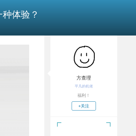
一种体验？
方查理
平凡的机佬
福利！
+关注