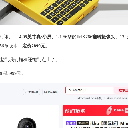
小屏手机——
4.05英寸真·小屏
、1/1.56型的IMX766
翻转摄像头
、13
256单版本，
定价2899元
。
线，没想到我们拖稿还拖到点上了。
是3999元。