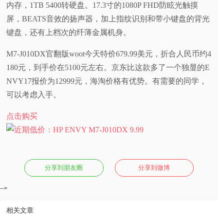
内存，1TB 5400转硬盘。17.3寸的1080P FHD防眩光触摸
视
屏，BEATS音效的扬声器，加上指纹识别和带小键盘的背光
键盘，还有上档次的纤薄金属机身。
频
M7-J010DX官翻版woot今天特价679.99美元，折合人民币约4
科
180元，到手价在5100元左右。京东比这款多了一个独显的E
NVY17报价为12999元，海淘价格有优势。有需要的同学，
普
可以考虑入手。
体
点击购买
验
专
分享到朋友圈
分享到微博
题
-->
相关文章