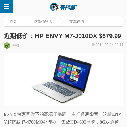
首页
这货值得买
文章详情
近期低价：HP ENVY M7-J010DX $679.99
2014-02-24 09:44
钟凯
首
页
快
讯
评
ENVY为惠普旗下的高端子品牌，主打轻薄影音。这款ENV
Y17搭载 i7-4700MQ处理器，集成HD4600显卡，8G双通道
测