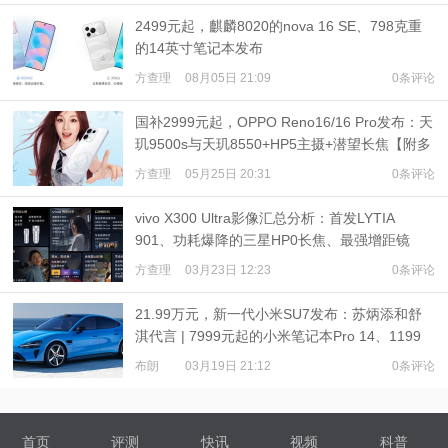
2499元起，麒麟8020的nova 16 SE、798克重
的14英寸笔记本发布
方查理
08月05日 21:09
0条评论
国补2999元起，OPPO Reno16/16 Pro发布：天
玑9500s与天玑8550+HP5主摄+潜望长焦【附多
机对比】
方查理
05月25日 20:31
0条评论
vivo X300 Ultra影像汇总分析：首发LYTIA
901、功耗爆降的三星HP0长焦、最强增距镜
方查理
03月23日 12:23
0条评论
21.99万元，新一代小米SU7发布：苏炳添和舒
淇代言 | 7999元起的小米笔记本Pro 14、1199
元起的小米Watch S5发布
布朗
03月19日 21:12
0条评论
首页
评测
快讯
视频
科普