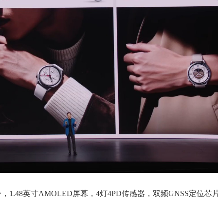
身，1.48英寸AMOLED屏幕，4灯4PD传感器，双频GNSS定位芯片