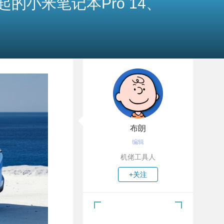
起的小米笔记本Pro 14、
布朗
编辑
机佬工具人
+关注