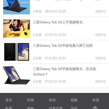
卢家俊
08月02日 18:38
0条评论
三星Galaxy Tab S4上手视频曝光
丘加森
07月27日 18:53
0条评论
三星Galaxy Tab S4平板电脑入网工信部
丘加森
07月18日 18:54
0条评论
三星Galaxy Tab S4平板电脑曝光，安卓版
Surface？
丘加森
07月11日 18:35
0条评论
首页
评测
快讯
视频
科普
机观
体验
玩家试用
活动