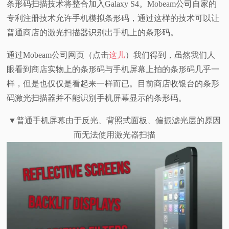
条形码扫描技术将整合加入Galaxy S4。Mobeam公司自家的
视
专利注册技术允许手机模拟条形码，通过这样的技术可以让
普通商店的激光扫描器识别出手机上的条形码。
频
通过Mobeam公司网页（点击
这儿
）我们得到，虽然我们人
科
眼看到商店实物上的条形码与手机屏幕上拍的条形码几乎一
样，但是也仅仅是看起来一样而已。目前商店收银台的条形
普
码激光扫描器并不能识别手机屏幕显示的条形码。
体
▼普通手机屏幕由于反光、背照式面板、偏振滤光层的原因
而无法使用激光器扫描
验
专
题