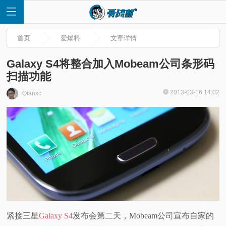
首页
爱爆料
文章详情
Galaxy S4将整合加入Mobeam公司条形码
扫描功能
首
2013-03-16 14:02
Qianxc
页
快
讯
评
紧接三星
Galaxy S4
发布会第二天，Mobeam公司宣布自家的
测