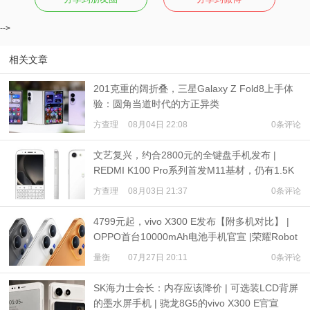
-->
相关文章
201克重的阔折叠，三星Galaxy Z Fold8上手体
验：圆角当道时代的方正异类
方查理
08月04日 22:08
0条评论
文艺复兴，约合2800元的全键盘手机发布 |
REDMI K100 Pro系列首发M11基材，仍有1.5K
超级像素
方查理
08月03日 21:37
0条评论
4799元起，vivo X300 E发布【附多机对比】 |
OPPO首台10000mAh电池手机官宣 |荣耀Robot
Phone定档
量衡
07月27日 20:11
0条评论
SK海力士会长：内存应该降价 | 可选装LCD背屏
的墨水屏手机 | 骁龙8G5的vivo X300 E官宣