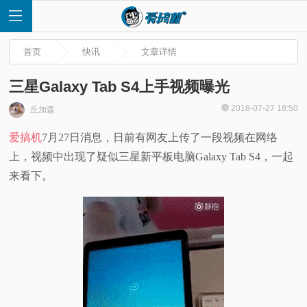
首页
快讯
文章详情
三星Galaxy Tab S4上手视频曝光
2018-07-27 18:50
丘加森
首
爱搞机
7月27日消息，日前有网友上传了一段视频在网络
上，视频中出现了疑似三星新平板电脑Galaxy Tab S4，一起
页
来看下。
快
讯
评
测