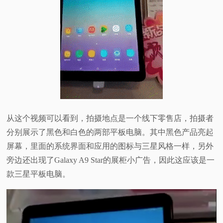
视
频
科
普
体
从这个视频可以看到，拍摄地点是一个线下零售店，拍摄者
分别展示了黑色和白色的两部平板电脑。其中黑色产品亮起
验
屏幕，里面的系统界面和应用的图标与三星风格一样，另外
旁边还出现了Galaxy A9 Star的展柜小广告，因此这应该是一
专
款三星平板电脑。
题