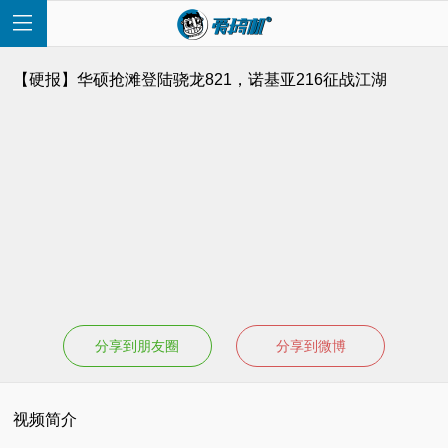
【硬报】华硕抢滩登陆骁龙821，诺基亚216征战江湖
首
页
快
讯
分享到朋友圈
分享到微博
评
视频简介
测