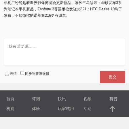
相机厂纷纷趁着世界影像博览会更新新品，唯独三星缺席；华硕发布3系
列笔记本手机新品，Zenfone 3尊爵版抢发骁龙821；HTC Desire 10终于
视
发布，不如微软的诺基亚216更有诚意。
频
科
普
体
表情
同步到新浪微博
提交
验
专
首页
评测
快讯
视频
科普
机观
体验
玩家试用
活动
题