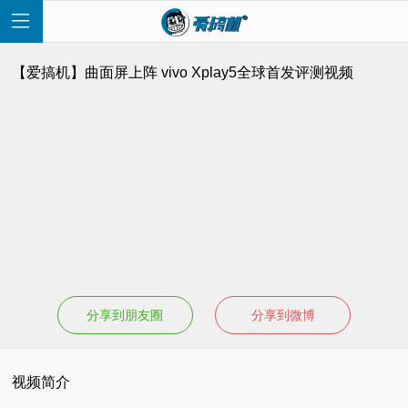
【爱搞机】曲面屏上阵 vivo Xplay5全球首发评测视频
首
页
快
讯
分享到朋友圈
分享到微博
评
视频简介
测