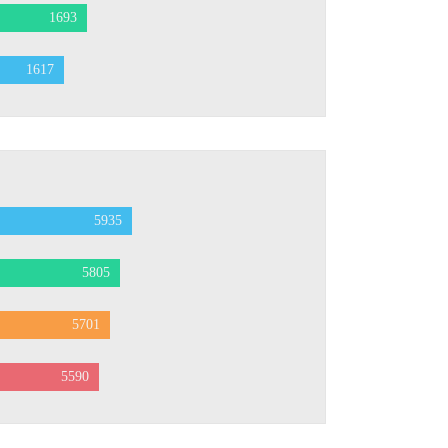
1693
1617
5935
5805
5701
5590