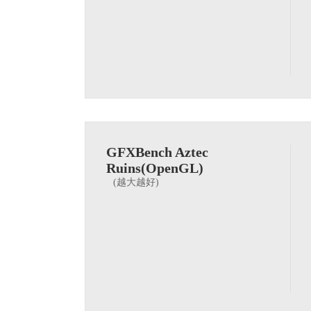
GFXBench Aztec
Ruins(OpenGL)
(越大越好)