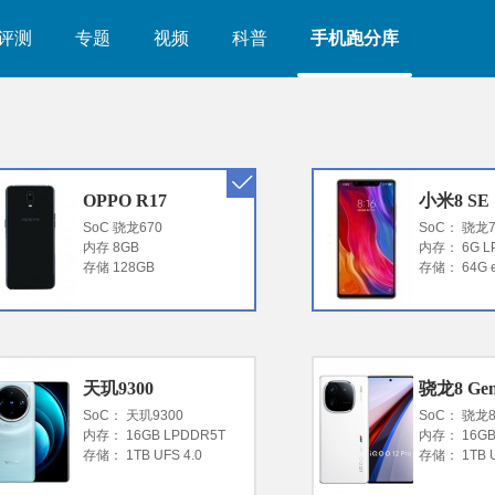
评测
专题
视频
科普
手机跑分库
OPPO R17
小米8 SE
SoC 骁龙670
SoC： 骁龙7
内存 8GB
内存： 6G L
存储 128GB
存储： 64G e
天玑9300
骁龙8 Gen
SoC： 天玑9300
SoC： 骁龙8 
内存： 16GB LPDDR5T
内存： 16GB
存储： 1TB UFS 4.0
存储： 1TB U