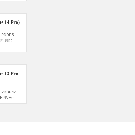
e 14 Pro)
LPDDR5
B国行顶配
e 13 Pro
LPDDR4x
B NVMe