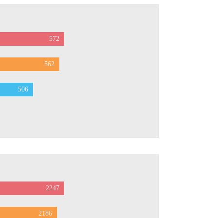
572
562
506
2247
2186