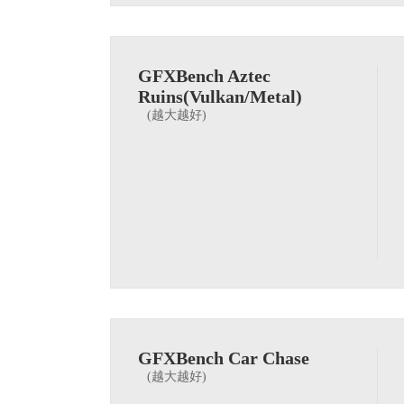
GFXBench Aztec
Ruins(Vulkan/Metal)
(越大越好)
GFXBench Car Chase
(越大越好)