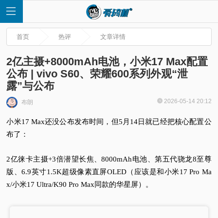
首页
热评
文章详情
2亿主摄+8000mAh电池，小米17 Max配置
公布 | vivo S60、荣耀600系列外观“泄
露”与公布
首
2026-05-14 20:12
布朗
页
小米17 Max还没公布发布时间，但5月14日就已经把核心配置公
布了：
快
2亿徕卡主摄+3倍潜望长焦、8000mAh电池、第五代骁龙8至尊
讯
版、6.9英寸1.5K超级像素直屏OLED（应该是和小米17 Pro Ma
x/小米17 Ultra/K90 Pro Max同款的华星屏）。
评
测