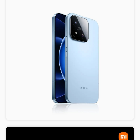
视
频
科
普
体
验
专
题