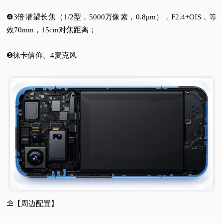
❹3倍潜望长焦（1/2型，5000万像素，0.8μm），F2.4+OIS，等
效70mm，15cm对焦距离；
❺徕卡信仰。4麦克风
⛱️【周边配置】