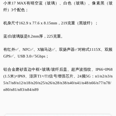
小米17 MAX有晴空蓝（玻璃）、白色（玻璃）、像素黑（玻
纤）3个配色；
机身尺寸162.9 x 77.6 x 8.15mm，219克重（黑玻纤）；
蓝/白玻璃版是8.2mm厚，225克重。
有红外✅️、NFC✅️、X轴马达✅️、双扬声器✅️对称式1115X、双频
GPS✅️、USB 3.0✅️5Gbps；
铝合金磨砂直边中框+玻璃/玻纤后盖、超声波指纹、IP66+IP68
(1.5米)+IP69、澎湃T1+/T1信号增强芯片、24频5G：n1/n2/n3/n
5/n7/n8/n12/n18/n20/n25/n26/n28/n38/n40/n41/n48/n66/n77/n78/
n80/n81/n83/n84/n89