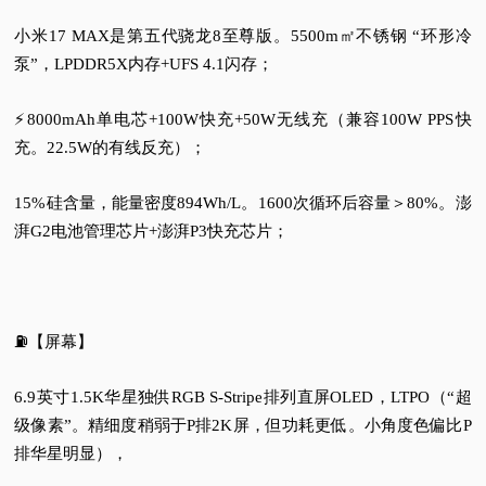
小米17 MAX是第五代骁龙8至尊版。5500m㎡不锈钢 “环形冷
泵”，LPDDR5X内存+UFS 4.1闪存；
⚡8000mAh单电芯+100W快充+50W无线充（兼容100W PPS快
充。22.5W的有线反充）；
15%硅含量，能量密度894Wh/L。1600次循环后容量＞80%。澎
湃G2电池管理芯片+澎湃P3快充芯片；
⛽【屏幕】
6.9英寸1.5K华星独供RGB S-Stripe排列直屏OLED，LTPO（“超
级像素”。精细度稍弱于P排2K屏，但功耗更低。小角度色偏比P
排华星明显），