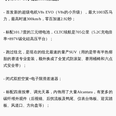
- 首发新的超级电机V8s EVO（V8s的小升级），最大1003匹马
力，最高时速300km/h，零百加速2.92秒；
- 标配101.7度的三元锂电池，CLTC续航是705公里（5.2C充电倍
率+897V碳化硅高压平台）；
- 跑过纽北，是现在的纽北最速的量产SUV（用的是带有半热熔
胎的赛道专业套装，额外换成了全笼式防滚架、赛用桶椅和六点
式安全带）；
- 闭式双腔空簧+电子限滑差速器；
- 标配四座按摩、调光天幕，内饰用了大量Alcantara，有更多的
碳纤维外观件（后视镜、后扰流板及鸭尾、仪表台饰板、迎宾踏
板、风道口、方向盘等）；