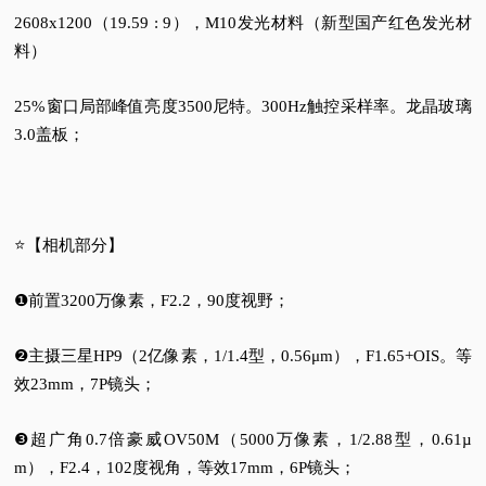
2608x1200（19.59 : 9），M10发光材料（新型国产红色发光材
料）
25%窗口局部峰值亮度3500尼特。300Hz触控采样率。龙晶玻璃
3.0盖板；
⭐【相机部分】
❶前置3200万像素，F2.2，90度视野；
❷主摄三星HP9（2亿像素，1/1.4型，0.56μm），F1.65+OIS。等
效23mm，7P镜头；
❸超广角0.7倍豪威OV50M（5000万像素，1/2.88型，0.61µ
m），F2.4，102度视角，等效17mm，6P镜头；