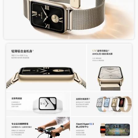
视
频
科
普
体
验
专
题