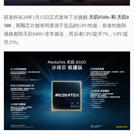
视
联发科在26年1月15日正式发布了次旗舰
天玑9500s 和 天玑8
频
500
，两颗芯片都有明显强于竞品的GPU性能：前者性能和
规格都和天玑9400+非常接近，而后者CPU提升7%，GPU提
科
升25%。
普
体
验
专
题