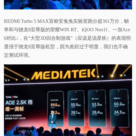
REDMI Turbo 5 MAX宣称安兔兔实验室跑分超361万分，帧
率和与骁龙8至尊版的荣耀WIN RT、iQOO Neo11、一加Ace
6对比↓，在“大型3D回合制游戏”（应该是说星铁）的表现明
显强于骁龙8至尊版机型，因为差距过于明显，我们也不确
定测试环境。