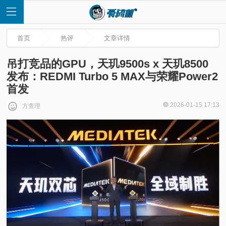
首页
热评
文章详情
吊打竞品的GPU，天玑9500s x 天玑8500
发布：REDMI Turbo 5 MAX与荣耀Power2
首发
首
2026-01-15 17:13
方查理
页
快
讯
评
测