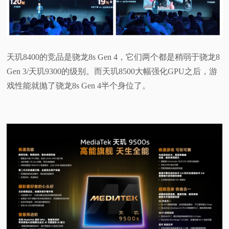
天玑8400的竞品是骁龙8s Gen 4，它们两个都是稍弱于骁龙8
Gen 3/天玑9300的级别。而天玑8500大幅强化GPU之后，游
戏性能就抛了骁龙8s Gen 4半个身位了。