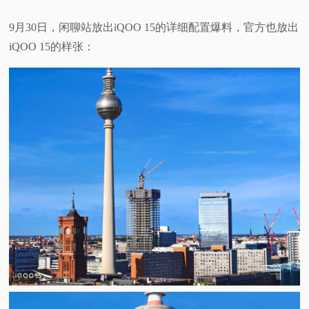
视
9月30日，闲聊站放出iQOO 15的详细配置爆料，官方也放出
iQOO 15的样张：
频
科
普
体
验
专
题