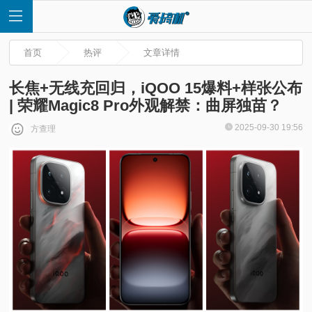
首页
热评
文章详情
长焦+无线充回归，iQOO 15爆料+样张公布
| 荣耀Magic8 Pro外观解禁：曲屏独苗？
首
2025-09-30 19:56
方查理
页
快
讯
评
测